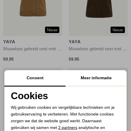
Jassen
Jeans
Nieuw
Nieuw
Jurken en rokken
YAYA
YAYA
Schoenen
Mouwloos gebreid vest met knop 810252
Mouwloos gebreid vest met knop 908142
59,95
59,95
Tops
1
/2
1
/2
Consent
Meer informatie
Truien en vesten
Cookies
Noodzakelijke cookies
Wij gebruiken cookies en vergelijkbare technieken om je
gebruikservaring te verbeteren. Met functionele cookies
Personalisatie cookies
zorgen we dat de website goed werkt. Daarnaast
Analytische cookies
gebruiken wij samen met
2 partners
analytische en