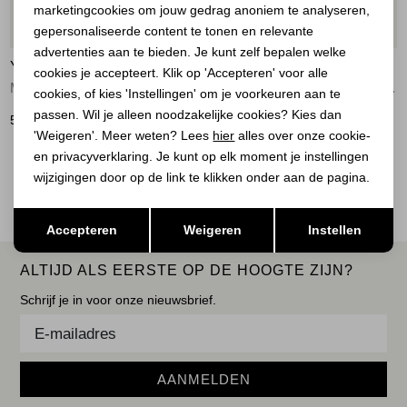
marketingcookies om jouw gedrag anoniem te analyseren,
Marketing cookies
Nieuw
20%
gepersonaliseerde content te tonen en relevante
advertenties aan te bieden. Je kunt zelf bepalen welke
YAYA
YAYA
cookies je accepteert. Klik op 'Accepteren' voor alle
Mouwloos gebreid vest met knop 990792
Shoulder detail cardigan with 99067
cookies, of kies 'Instellingen' om je voorkeuren aan te
passen. Wil je alleen noodzakelijke cookies? Kies dan
59,95
56,00
69,95
'Weigeren'. Meer weten? Lees
hier
alles over onze cookie-
en privacyverklaring. Je kunt op elk moment je instellingen
2
Filter
wijzigingen door op de link te klikken onder aan de pagina.
Opslaan
Terug
Accepteren
Weigeren
Instellen
ALTIJD ALS EERSTE OP DE HOOGTE ZIJN?
Schrijf je in voor onze nieuwsbrief.
AANMELDEN