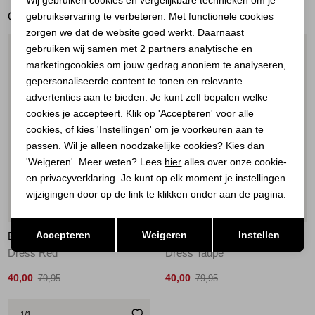
GERELATEERDE PRODUCTEN
gebruikservaring te verbeteren. Met functionele cookies
Personalisatie cookies
zorgen we dat de website goed werkt. Daarnaast
Analytische cookies
gebruiken wij samen met
2 partners
analytische en
1
/1
1
/1
marketingcookies om jouw gedrag anoniem te analyseren,
Marketing cookies
gepersonaliseerde content te tonen en relevante
advertenties aan te bieden. Je kunt zelf bepalen welke
cookies je accepteert. Klik op 'Accepteren' voor alle
cookies, of kies 'Instellingen' om je voorkeuren aan te
passen. Wil je alleen noodzakelijke cookies? Kies dan
'Weigeren'. Meer weten? Lees
hier
alles over onze cookie-
en privacyverklaring. Je kunt op elk moment je instellingen
wijzigingen door op de link te klikken onder aan de pagina.
Sale
Sale
Opslaan
Terug
Accepteren
Weigeren
Instellen
BOOHTIEK
BOOHTIEK
Dress Red
Dress Taupe
40,00
40,00
79,95
79,95
1
/1