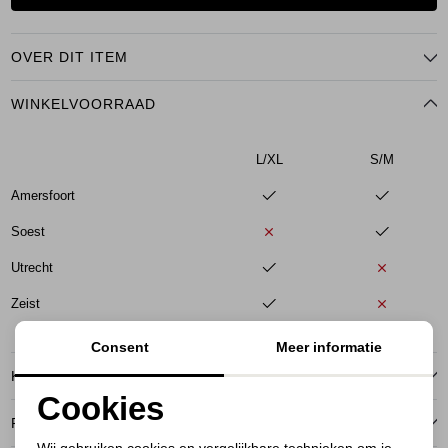
OVER DIT ITEM
WINKELVOORRAAD
L/XL
S/M
Amersfoort
Soest
Utrecht
Zeist
Consent
Meer informatie
KENMERKEN
Cookies
RETOURNEREN
Noodzakelijke cookies
Wij gebruiken cookies en vergelijkbare technieken om je