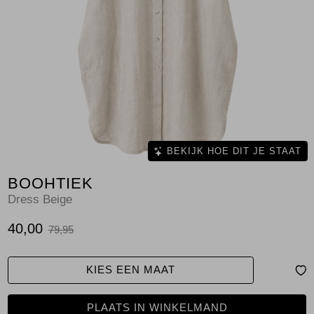
Jassen
Jeans
Jurken en rokken
Schoenen
Tops
BEKIJK HOE DIT JE STAAT
BOOHTIEK
Truien en vesten
Dress Beige
40,00
79,95
KIES EEN MAAT
PLAATS IN WINKELMAND