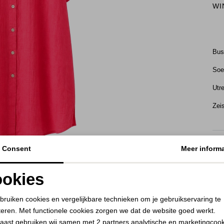
WI
Bu
Soe
Utr
Zei
KE
BEKIJK HOE DIT JE STAAT
Consent
Meer informa
RE
okies
Noodzakelijke cookies
Personalisatie cookies
bruiken cookies en vergelijkbare technieken om je gebruikservaring te
teren. Met functionele cookies zorgen we dat de website goed werkt.
Analytische cookies
Marketing cookies
aast gebruiken wij samen met
2 partners
analytische en marketingcoo