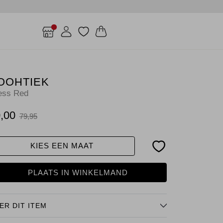
OOHTIEK
ess Red
,00
79,95
KIES EEN MAAT
PLAATS IN WINKELMAND
ER DIT ITEM