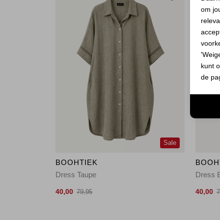
om jo
releva
accept
voork
'Weig
kunt o
de pa
Sale
BOOHTIEK
BOOH
Dress Taupe
Dress 
40,00
40,00
79,95
7