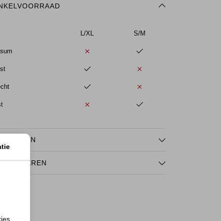
NKELVOORRAAD
L/XL
S/M
ssum
st
echt
st
NMERKEN
tie
TOURNEREN
kies