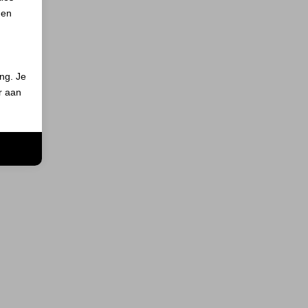
 en
ing. Je
er aan
n