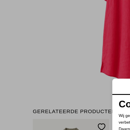
Co
GERELATEERDE PRODUCTEN
Wij ge
verbe
Daarn