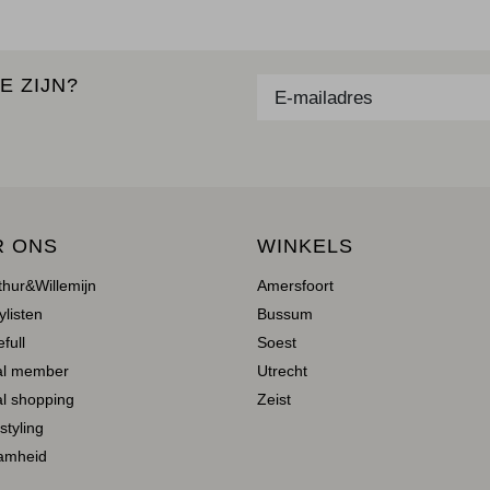
E ZIJN?
R ONS
WINKELS
thur&Willemijn
Amersfoort
ylisten
Bussum
full
Soest
al member
Utrecht
l shopping
Zeist
 styling
amheid