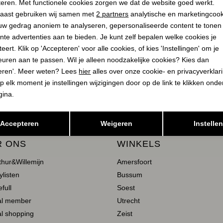
teren. Met functionele cookies zorgen we dat de website goed werkt.
Analytische cookies
Marketing cookies
aast gebruiken wij samen met
2 partners
analytische en marketingcoo
uw gedrag anoniem te analyseren, gepersonaliseerde content te tonen
nte advertenties aan te bieden. Je kunt zelf bepalen welke cookies je
eert. Klik op 'Accepteren' voor alle cookies, of kies 'Instellingen' om je
euren aan te passen. Wil je alleen noodzakelijke cookies? Kies dan
E ZIJN?
eren'. Meer weten? Lees
hier
alles over onze cookie- en privacyverklar
p elk moment je instellingen wijzigingen door op de link te klikken ond
gina.
Opslaan
Terug
Accepteren
Weigeren
Instelle
R ONS
WINKELS
thur&Willemijn
Amersfoort
ylisten
Bussum
full
Soest
al member
Utrecht
l shopping
Zeist