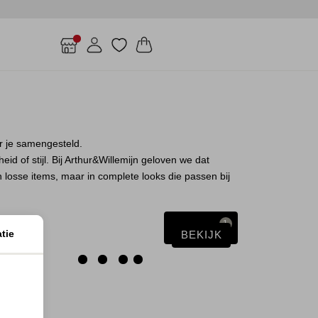
r je samengesteld.
id of stijl. Bij Arthur&Willemijn geloven we dat
n losse items, maar in complete looks die passen bij
1
Filter
tie
BEKIJK