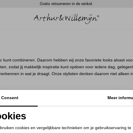
Gratis retourneren in de winkel.
r kunt combineren. Daarom hebben wij onze favoriete looks alvast voo
en, zodat jij makkelijk inspiratie kunt opdoen voor iedere dag, gelegenhe
 herkennen in wat je draagt. Onze stylisten denken daarom niet alleen i
Consent
Meer informa
K
BEKIJK
K
BEKIJK
okies
1
Filter
Noodzakelijke cookies
Personalisatie cookies
bruiken cookies en vergelijkbare technieken om je gebruikservaring te