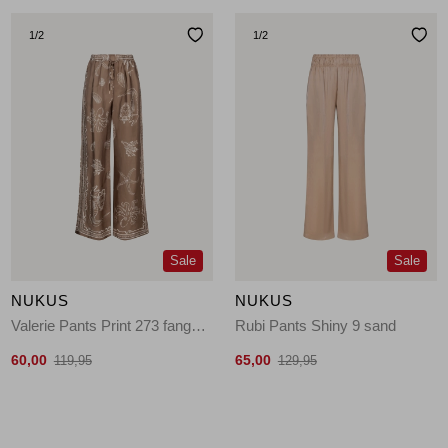
1
/2
1
/2
Sale
Sale
NUKUS
NUKUS
Valerie Pants Print 273 fango/offwhite
Rubi Pants Shiny 9 sand
60,00
65,00
119,95
129,95