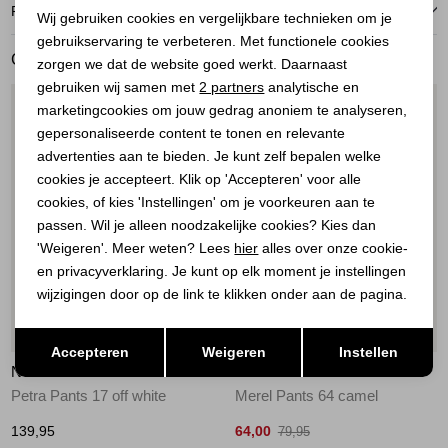
Noodzakelijke cookies
RETOURNEREN
Wij gebruiken cookies en vergelijkbare technieken om je
gebruikservaring te verbeteren. Met functionele cookies
Personalisatie cookies
GERELATEERDE PRODUCTEN
zorgen we dat de website goed werkt. Daarnaast
Analytische cookies
gebruiken wij samen met
2 partners
analytische en
1
/2
1
/2
marketingcookies om jouw gedrag anoniem te analyseren,
Marketing cookies
gepersonaliseerde content te tonen en relevante
advertenties aan te bieden. Je kunt zelf bepalen welke
cookies je accepteert. Klik op 'Accepteren' voor alle
cookies, of kies 'Instellingen' om je voorkeuren aan te
passen. Wil je alleen noodzakelijke cookies? Kies dan
'Weigeren'. Meer weten? Lees
hier
alles over onze cookie-
en privacyverklaring. Je kunt op elk moment je instellingen
wijzigingen door op de link te klikken onder aan de pagina.
Nieuw
Sale
Opslaan
Terug
Accepteren
Weigeren
Instellen
NUKUS
NUKUS
Petra Pants 17 off white
Merel Pants 64 camel
139,95
64,00
79,95