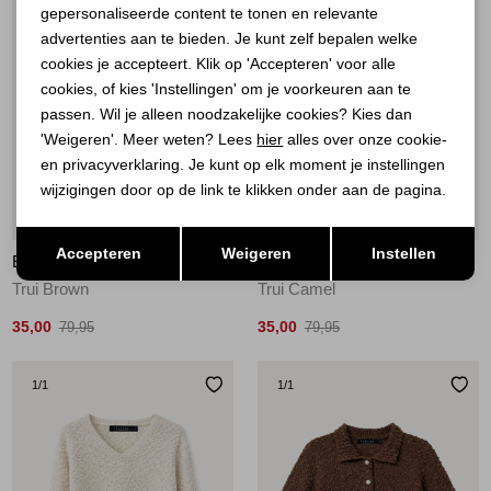
Marketing cookies
gepersonaliseerde content te tonen en relevante
advertenties aan te bieden. Je kunt zelf bepalen welke
cookies je accepteert. Klik op 'Accepteren' voor alle
cookies, of kies 'Instellingen' om je voorkeuren aan te
passen. Wil je alleen noodzakelijke cookies? Kies dan
'Weigeren'. Meer weten? Lees
hier
alles over onze cookie-
en privacyverklaring. Je kunt op elk moment je instellingen
wijzigingen door op de link te klikken onder aan de pagina.
56%
56%
Opslaan
Terug
Accepteren
Weigeren
Instellen
ELECTED
ELECTED
Trui Brown
Trui Camel
35,00
35,00
79,95
79,95
1
/1
1
/1