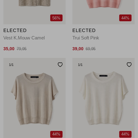
56%
44%
ELECTED
ELECTED
Vest K.Mouw Camel
Trui Soft Pink
35,00
39,00
79,95
69,95
1
/1
1
/1
44%
44%