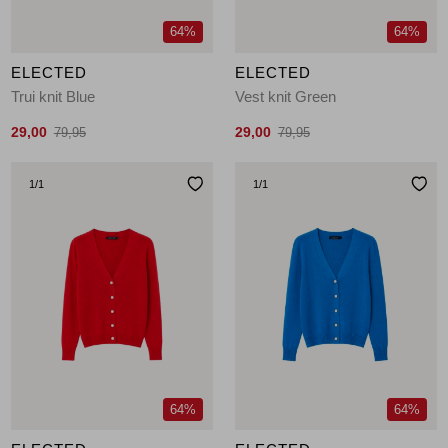
64%
64%
ELECTED
ELECTED
Trui knit Blue
Vest knit Green
29,00
29,00
79,95
79,95
1
/1
1
/1
64%
64%