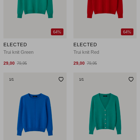
Jassen
Jeans
64%
64%
Jurken en rokken
ELECTED
ELECTED
Schoenen
Trui knit Green
Trui knit Red
29,00
29,00
79,95
79,95
Tops
1
/1
1
/1
Truien en vesten