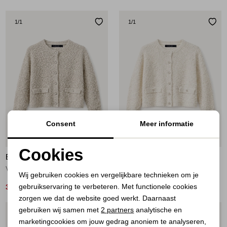
1
/1
1
/1
Consent
Meer informatie
54%
54%
Cookies
ELECTED
ELECTED
Noodzakelijke cookies
Vest Camel
Vest Offwhite
Wij gebruiken cookies en vergelijkbare technieken om je
gebruikservaring te verbeteren. Met functionele cookies
Personalisatie cookies
39,00
39,00
84,95
84,95
zorgen we dat de website goed werkt. Daarnaast
Analytische cookies
gebruiken wij samen met
2 partners
analytische en
1
/1
1
/1
marketingcookies om jouw gedrag anoniem te analyseren,