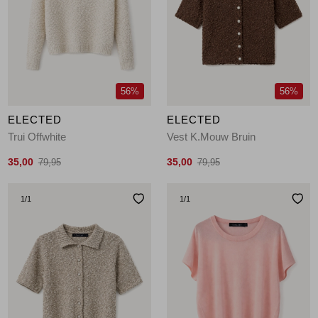
56%
56%
ELECTED
ELECTED
Trui Offwhite
Vest K.Mouw Bruin
35,00
35,00
79,95
79,95
1
/1
1
/1