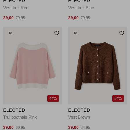
ELECTED
ELECTED
Vest knit Red
Vest knit Blue
29,00
29,00
79,95
79,95
1
/1
1
/1
44%
54%
ELECTED
ELECTED
Trui boothals Pink
Vest Brown
39,00
39,00
69,95
84,95