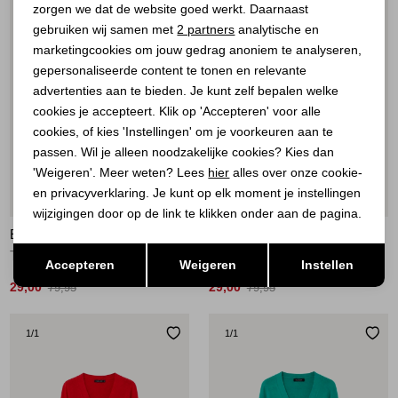
zorgen we dat de website goed werkt. Daarnaast
Analytische cookies
gebruiken wij samen met
2 partners
analytische en
marketingcookies om jouw gedrag anoniem te analyseren,
Marketing cookies
gepersonaliseerde content te tonen en relevante
advertenties aan te bieden. Je kunt zelf bepalen welke
cookies je accepteert. Klik op 'Accepteren' voor alle
cookies, of kies 'Instellingen' om je voorkeuren aan te
passen. Wil je alleen noodzakelijke cookies? Kies dan
'Weigeren'. Meer weten? Lees
hier
alles over onze cookie-
en privacyverklaring. Je kunt op elk moment je instellingen
Sale
Sale
wijzigingen door op de link te klikken onder aan de pagina.
ELECTED
ELECTED
Opslaan
Terug
Trui knit Green
Vest knit Blue
Accepteren
Weigeren
Instellen
29,00
29,00
79,95
79,95
1
/1
1
/1