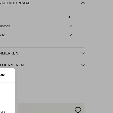
NKELVOORRAAD
L
rsfoort
echt
NMERKEN
TOURNEREN
tie
kies