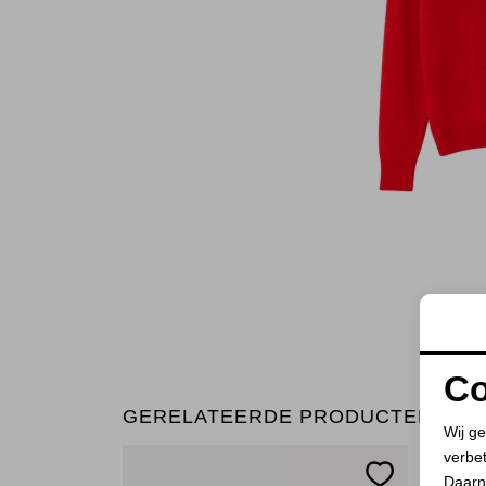
Co
GERELATEERDE PRODUCTEN
Wij ge
verbe
Daarn