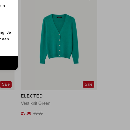
 en
ing. Je
er aan
n
Sale
Sale
ELECTED
Vest knit Green
29,00
79,95