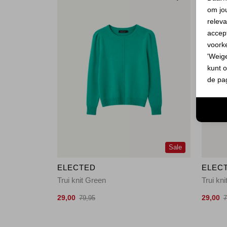
om jo
releva
accept
voork
'Weig
kunt o
de pa
Sale
ELECTED
ELEC
Trui knit Green
Trui kn
29,00
29,00
79,95
7