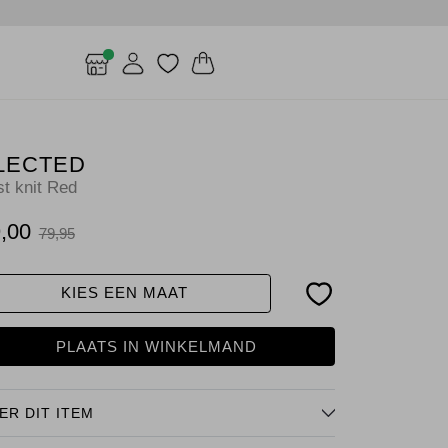
LECTED
st knit Red
,00
79,95
KIES EEN MAAT
PLAATS IN WINKELMAND
ER DIT ITEM