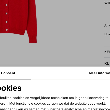
WI
Ame
Utr
KE
RE
BEKIJK HOE DIT JE STAAT
Consent
Meer informa
okies
Noodzakelijke cookies
Personalisatie cookies
bruiken cookies en vergelijkbare technieken om je gebruikservaring te
teren. Met functionele cookies zorgen we dat de website goed werkt.
Analytische cookies
Marketing cookies
aast gebruiken wij samen met
2 partners
analytische en marketingcoo