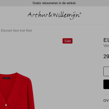
Gratis retourneren in de winkel.
Elected Vest knit Red
E
Sale
Ve
29
OV