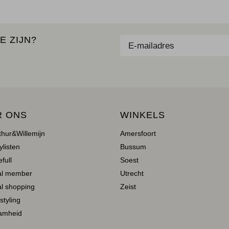
E ZIJN?
R ONS
WINKELS
thur&Willemijn
Amersfoort
ylisten
Bussum
full
Soest
al member
Utrecht
l shopping
Zeist
 styling
amheid