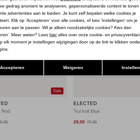
uw gedrag anoniem te analyseren, gepersonaliseerde content te tonen
nte advertenties aan te bieden. Je kunt zelf bepalen welke cookies je
eert. Klik op 'Accepteren' voor alle cookies, of kies 'Instellingen' om je
euren aan te passen. Wil je alleen noodzakelijke cookies? Kies dan
eren'. Meer weten? Lees
hier
alles over onze cookie- en privacyverklar
p elk moment je instellingen wijzigingen door op de link te klikken ond
gina.
Opslaan
Terug
Accepteren
Weigeren
Instelle
Sale
TED
ELECTED
it Red
Trui knit Blue
29,00
9,95
79,95