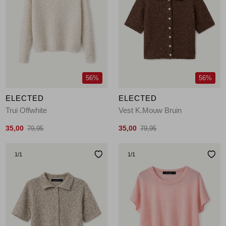
56%
56%
ELECTED
ELECTED
Trui Offwhite
Vest K.Mouw Bruin
35,00
35,00
79,95
79,95
1
/1
1
/1