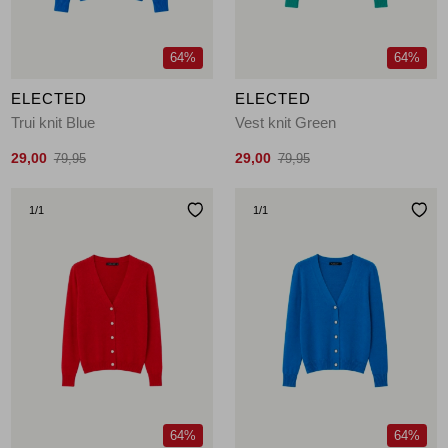
64%
64%
ELECTED
ELECTED
Trui knit Blue
Vest knit Green
29,00
29,00
79,95
79,95
1
/1
1
/1
64%
64%