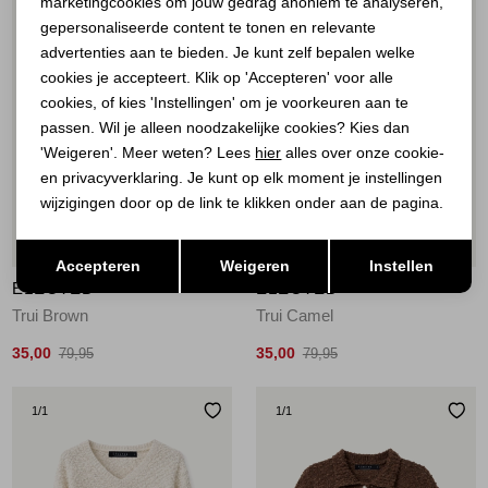
marketingcookies om jouw gedrag anoniem te analyseren,
Marketing cookies
gepersonaliseerde content te tonen en relevante
advertenties aan te bieden. Je kunt zelf bepalen welke
cookies je accepteert. Klik op 'Accepteren' voor alle
cookies, of kies 'Instellingen' om je voorkeuren aan te
passen. Wil je alleen noodzakelijke cookies? Kies dan
'Weigeren'. Meer weten? Lees
hier
alles over onze cookie-
en privacyverklaring. Je kunt op elk moment je instellingen
wijzigingen door op de link te klikken onder aan de pagina.
56%
56%
Opslaan
Terug
Accepteren
Weigeren
Instellen
ELECTED
ELECTED
Trui Brown
Trui Camel
35,00
35,00
79,95
79,95
1
/1
1
/1