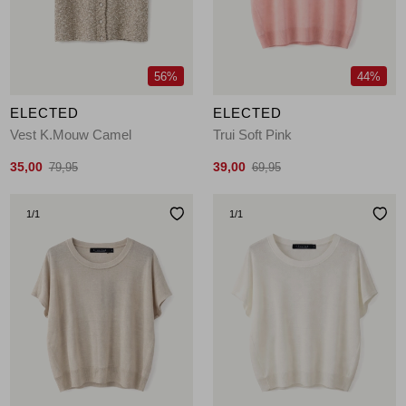
56%
44%
ELECTED
ELECTED
Vest K.Mouw Camel
Trui Soft Pink
35,00
39,00
79,95
69,95
1
/1
1
/1