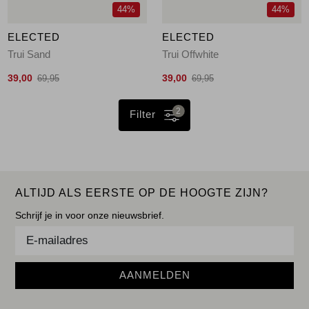
44%
44%
ELECTED
ELECTED
Trui Sand
Trui Offwhite
39,00
39,00
69,95
69,95
2
Filter
ALTIJD ALS EERSTE OP DE HOOGTE ZIJN?
Schrijf je in voor onze nieuwsbrief.
AANMELDEN