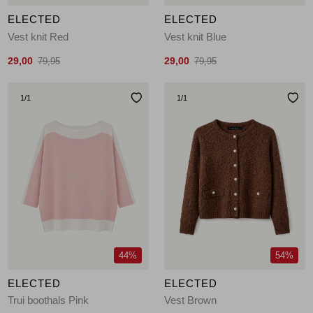
ELECTED
ELECTED
Vest knit Red
Vest knit Blue
29,00
29,00
79,95
79,95
1
/1
1
/1
44%
54%
ELECTED
ELECTED
Trui boothals Pink
Vest Brown