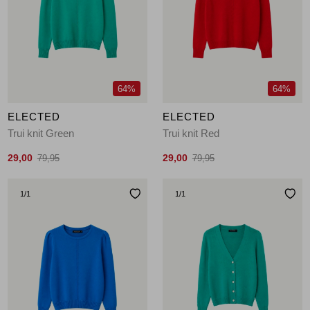
Jassen
Jeans
Jurken en rokken
64%
64%
Schoenen
ELECTED
ELECTED
Trui knit Green
Trui knit Red
Tops
29,00
29,00
79,95
79,95
Truien en vesten
1
/1
1
/1