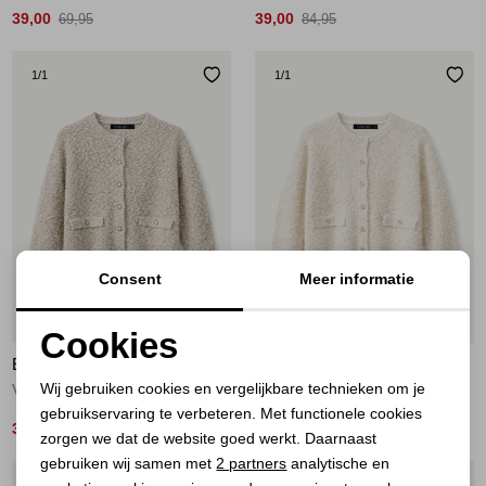
39,00
39,00
69,95
84,95
1
/1
1
/1
Consent
Meer informatie
54%
54%
Cookies
ELECTED
ELECTED
Noodzakelijke cookies
Wij gebruiken cookies en vergelijkbare technieken om je
Vest Camel
Vest Offwhite
gebruikservaring te verbeteren. Met functionele cookies
Personalisatie cookies
39,00
39,00
84,95
84,95
zorgen we dat de website goed werkt. Daarnaast
Analytische cookies
gebruiken wij samen met
2 partners
analytische en
1
/1
1
/1