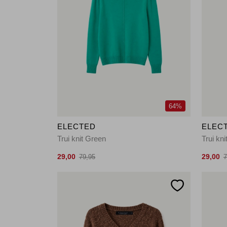
64%
ELECTED
ELEC
Trui knit Green
Trui kn
29,00
29,00
79,95
7