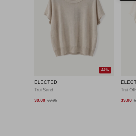
44%
ELECTED
ELEC
Trui Sand
Trui Of
39,00
39,00
69,95
6