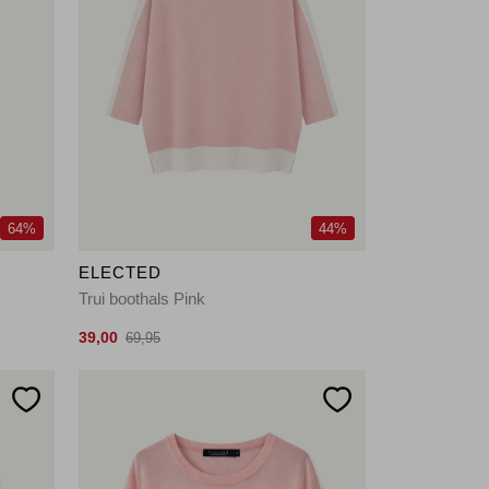
64%
44%
ELECTED
Trui boothals Pink
39,00
69,95