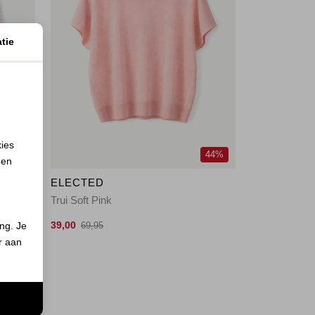
tie
kies
56%
44%
 en
ELECTED
Trui Soft Pink
39,00
ing. Je
69,95
er aan
n