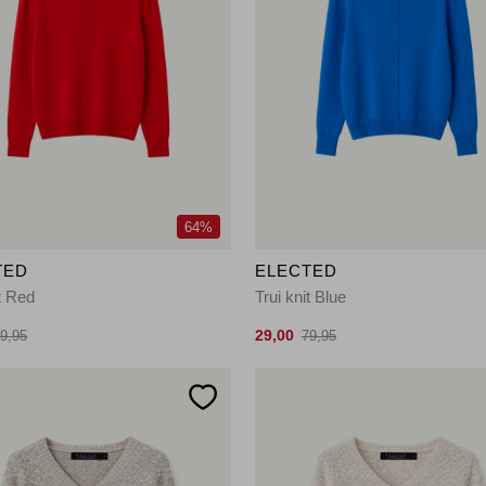
64%
TED
ELECTED
it Red
Trui knit Blue
29,00
9,95
79,95