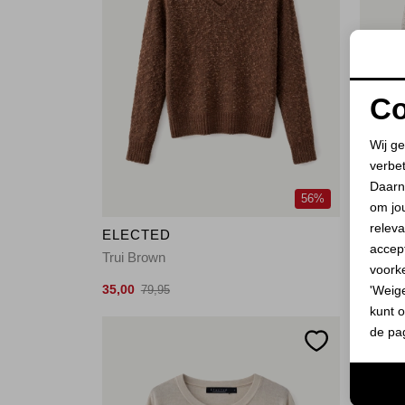
Co
Wij ge
verbe
Daarn
56%
om jo
releva
ELECTED
ELEC
accept
Trui Brown
Trui Ca
voork
35,00
35,00
'Weig
79,95
7
kunt o
de pa