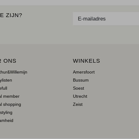
E ZIJN?
R ONS
WINKELS
thur&Willemijn
Amersfoort
ylisten
Bussum
full
Soest
al member
Utrecht
l shopping
Zeist
 styling
amheid