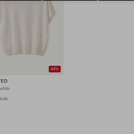
44%
TED
fwhite
9,95