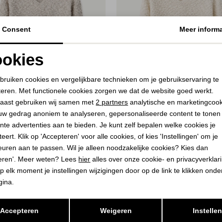
Consent
Meer informa
okies
Noodzakelijke cookies
Personalisatie cookies
bruiken cookies en vergelijkbare technieken om je gebruikservaring te
teren. Met functionele cookies zorgen we dat de website goed werkt.
Analytische cookies
Marketing cookies
aast gebruiken wij samen met
2 partners
analytische en marketingcoo
56%
uw gedrag anoniem te analyseren, gepersonaliseerde content te tonen
nte advertenties aan te bieden. Je kunt zelf bepalen welke cookies je
TED
ELECTED
eert. Klik op 'Accepteren' voor alle cookies, of kies 'Instellingen' om je
mel
Trui Offwhite
euren aan te passen. Wil je alleen noodzakelijke cookies? Kies dan
35,00
eren'. Meer weten? Lees
hier
alles over onze cookie- en privacyverklar
9,95
79,95
p elk moment je instellingen wijzigingen door op de link te klikken ond
gina.
Opslaan
Terug
Accepteren
Weigeren
Instelle