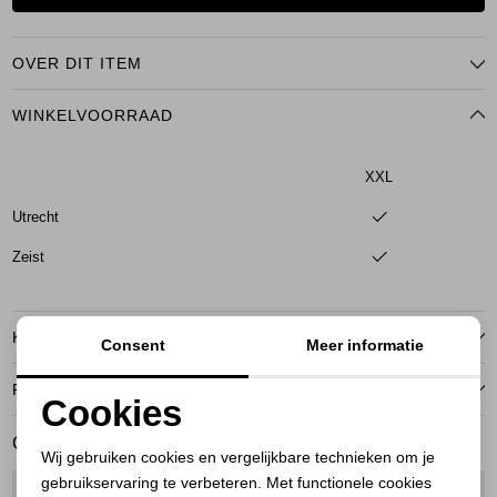
OVER DIT ITEM
WINKELVOORRAAD
XXL
Utrecht
Zeist
KENMERKEN
Consent
Meer informatie
RETOURNEREN
Cookies
Noodzakelijke cookies
GERELATEERDE PRODUCTEN
Wij gebruiken cookies en vergelijkbare technieken om je
gebruikservaring te verbeteren. Met functionele cookies
Personalisatie cookies
1
/1
1
/1