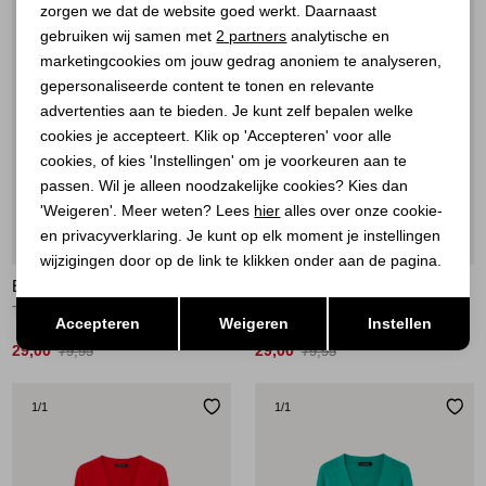
zorgen we dat de website goed werkt. Daarnaast
Analytische cookies
gebruiken wij samen met
2 partners
analytische en
marketingcookies om jouw gedrag anoniem te analyseren,
Marketing cookies
gepersonaliseerde content te tonen en relevante
advertenties aan te bieden. Je kunt zelf bepalen welke
cookies je accepteert. Klik op 'Accepteren' voor alle
cookies, of kies 'Instellingen' om je voorkeuren aan te
passen. Wil je alleen noodzakelijke cookies? Kies dan
'Weigeren'. Meer weten? Lees
hier
alles over onze cookie-
en privacyverklaring. Je kunt op elk moment je instellingen
Sale
Sale
wijzigingen door op de link te klikken onder aan de pagina.
ELECTED
ELECTED
Opslaan
Terug
Trui knit Green
Vest knit Blue
Accepteren
Weigeren
Instellen
29,00
29,00
79,95
79,95
1
/1
1
/1