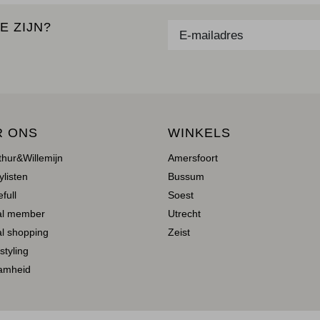
E ZIJN?
R ONS
WINKELS
thur&Willemijn
Amersfoort
ylisten
Bussum
full
Soest
al member
Utrecht
l shopping
Zeist
 styling
amheid