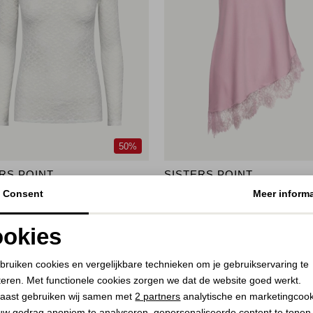
50%
RS POINT
SISTERS POINT
 top 115 Cream
Tops 513 Mauve
Consent
Meer informa
20,00
9,95
49,95
okies
Noodzakelijke cookies
Personalisatie cookies
bruiken cookies en vergelijkbare technieken om je gebruikservaring te
teren. Met functionele cookies zorgen we dat de website goed werkt.
Analytische cookies
Marketing cookies
aast gebruiken wij samen met
2 partners
analytische en marketingcoo
uw gedrag anoniem te analyseren, gepersonaliseerde content te tonen