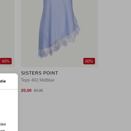
60%
60%
SISTERS POINT
Tops 402 Midblue
tie
20,00
49,95
kies
 en