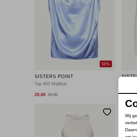
50%
SISTERS POINT
SISTE
Top 402 Midblue
Kanten
25,00
20,00
49,95
3
Co
Wij ge
verbe
Daarn
om jo