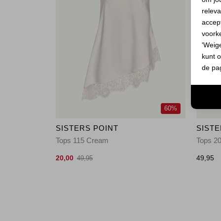
releva
accept
voork
'Weig
kunt o
de pa
60%
SISTERS POINT
SISTE
Tops 115 Cream
Tops 2
20,00
49,95
49,95