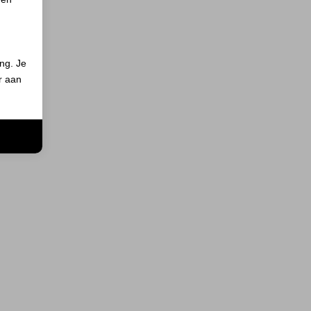
ing. Je
er aan
n