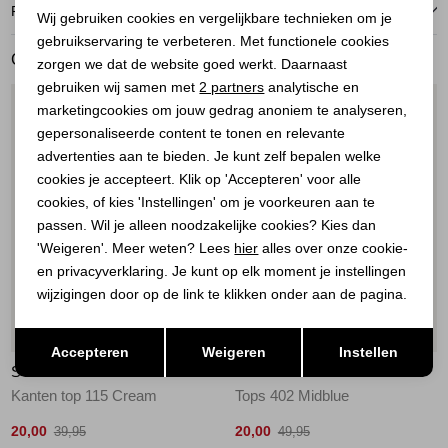
Noodzakelijke cookies
RETOURNEREN
Wij gebruiken cookies en vergelijkbare technieken om je
gebruikservaring te verbeteren. Met functionele cookies
Personalisatie cookies
GERELATEERDE PRODUCTEN
zorgen we dat de website goed werkt. Daarnaast
Analytische cookies
gebruiken wij samen met
2 partners
analytische en
1
/2
1
/2
marketingcookies om jouw gedrag anoniem te analyseren,
Marketing cookies
gepersonaliseerde content te tonen en relevante
advertenties aan te bieden. Je kunt zelf bepalen welke
cookies je accepteert. Klik op 'Accepteren' voor alle
cookies, of kies 'Instellingen' om je voorkeuren aan te
passen. Wil je alleen noodzakelijke cookies? Kies dan
'Weigeren'. Meer weten? Lees
hier
alles over onze cookie-
en privacyverklaring. Je kunt op elk moment je instellingen
wijzigingen door op de link te klikken onder aan de pagina.
Sale
Sale
Opslaan
Terug
Accepteren
Weigeren
Instellen
SISTERS POINT
SISTERS POINT
Kanten top 115 Cream
Tops 402 Midblue
20,00
20,00
39,95
49,95