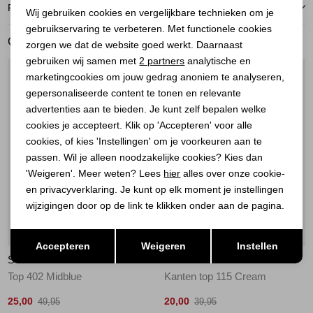
Noodzakelijke cookies
RETOURNEREN
Wij gebruiken cookies en vergelijkbare technieken om je
gebruikservaring te verbeteren. Met functionele cookies
Personalisatie cookies
GERELATEERDE PRODUCTEN
zorgen we dat de website goed werkt. Daarnaast
Analytische cookies
gebruiken wij samen met
2 partners
analytische en
1
/2
1
/2
marketingcookies om jouw gedrag anoniem te analyseren,
Marketing cookies
gepersonaliseerde content te tonen en relevante
advertenties aan te bieden. Je kunt zelf bepalen welke
cookies je accepteert. Klik op 'Accepteren' voor alle
cookies, of kies 'Instellingen' om je voorkeuren aan te
passen. Wil je alleen noodzakelijke cookies? Kies dan
'Weigeren'. Meer weten? Lees
hier
alles over onze cookie-
en privacyverklaring. Je kunt op elk moment je instellingen
wijzigingen door op de link te klikken onder aan de pagina.
Sale
Sale
Opslaan
Terug
Accepteren
Weigeren
Instellen
SISTERS POINT
SISTERS POINT
Top 402 Midblue
Kanten top 115 Cream
25,00
20,00
49,95
39,95