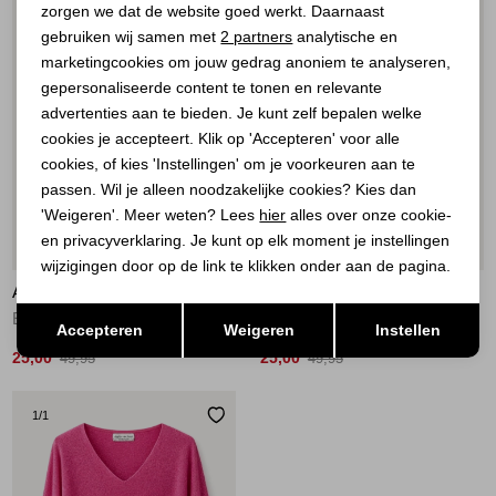
zorgen we dat de website goed werkt. Daarnaast
Analytische cookies
gebruiken wij samen met
2 partners
analytische en
marketingcookies om jouw gedrag anoniem te analyseren,
Marketing cookies
gepersonaliseerde content te tonen en relevante
advertenties aan te bieden. Je kunt zelf bepalen welke
cookies je accepteert. Klik op 'Accepteren' voor alle
cookies, of kies 'Instellingen' om je voorkeuren aan te
passen. Wil je alleen noodzakelijke cookies? Kies dan
'Weigeren'. Meer weten? Lees
hier
alles over onze cookie-
en privacyverklaring. Je kunt op elk moment je instellingen
Sale
Sale
wijzigingen door op de link te klikken onder aan de pagina.
ATELIER DU PARIS
ATELIER DU PARIS
Opslaan
Terug
Everyday sparkle top ecrug Ecru Gold
Everyday sparkle top 5461 Baby Blue
Accepteren
Weigeren
Instellen
25,00
25,00
49,95
49,95
1
/1