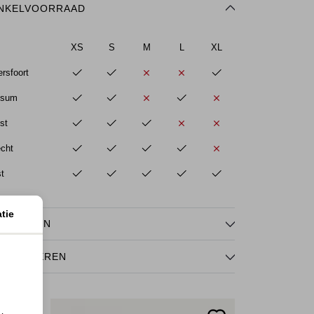
NKELVOORRAAD
XS
S
M
L
XL
rsfoort
ssum
st
echt
st
tie
NMERKEN
TOURNEREN