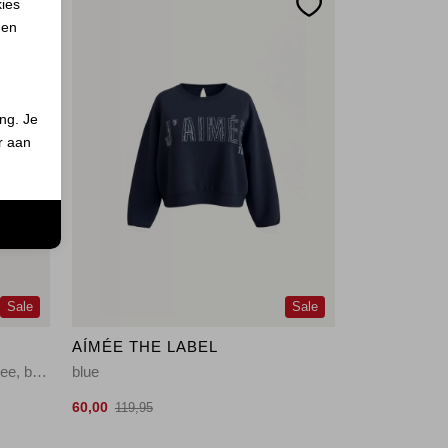
kies
 en
ing. Je
er aan
n
Sale
Sale
AÍMÉE THE LABEL
sand melee, brown em sand melee, brown embroidery
blue
60,00
119,95