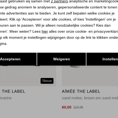
aast gebruiken wij samen met
2 partners
analytische en marketingcoo
uw gedrag anoniem te analyseren, gepersonaliseerde content te tonen
nte advertenties aan te bieden. Je kunt zelf bepalen welke cookies je
eert. Klik op 'Accepteren' voor alle cookies, of kies 'Instellingen' om je
euren aan te passen. Wil je alleen noodzakelijke cookies? Kies dan
eren'. Meer weten? Lees
hier
alles over onze cookie- en privacyverklar
p elk moment je instellingen wijzigingen door op de link te klikken ond
gina.
Opslaan
Terug
Accepteren
Weigeren
Instelle
Nieuw
 THE LABEL
AÍMÉE THE LABEL
 marine
60,00
119,95