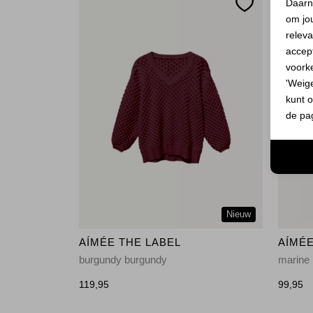
Daarn
om jo
releva
accept
voork
'Weig
kunt o
de pa
Nieuw
AÍMÉE THE LABEL
AÍMÉE
burgundy burgundy
marine
119,95
99,95