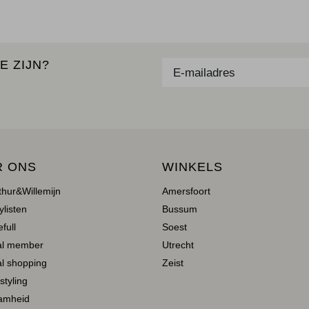
E ZIJN?
R ONS
WINKELS
thur&Willemijn
Amersfoort
ylisten
Bussum
full
Soest
al member
Utrecht
l shopping
Zeist
 styling
amheid