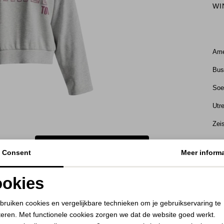
WI
Ame
Bu
Soe
Utr
Zei
BEKIJK HOE DIT JE STAAT
Consent
Meer informa
KE
okies
RE
Noodzakelijke cookies
Personalisatie cookies
bruiken cookies en vergelijkbare technieken om je gebruikservaring te
teren. Met functionele cookies zorgen we dat de website goed werkt.
Analytische cookies
Marketing cookies