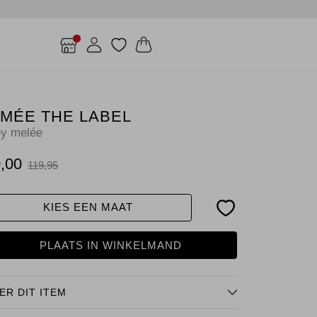
ÍMÉE THE LABEL
ey melée
,00
119,95
KIES EEN MAAT
PLAATS IN WINKELMAND
ER DIT ITEM