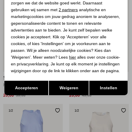
zorgen we dat de website goed werkt. Daarnaast
Analytische cookies
gebruiken wij samen met
2 partners
analytische en
marketingcookies om jouw gedrag anoniem te analyseren,
Marketing cookies
gepersonaliseerde content te tonen en relevante
advertenties aan te bieden. Je kunt zelf bepalen welke
cookies je accepteert. Klik op 'Accepteren' voor alle
cookies, of kies 'Instellingen' om je voorkeuren aan te
passen. Wil je alleen noodzakelijke cookies? Kies dan
'Weigeren'. Meer weten? Lees
hier
alles over onze cookie-
en privacyverklaring. Je kunt op elk moment je instellingen
Sale
Sale
wijzigingen door op de link te klikken onder aan de pagina.
SISTERS POINT
SISTERS POINT
Opslaan
Terug
Kanten top 115 Cream
Tops 513 Mauve
Accepteren
Weigeren
Instellen
20,00
20,00
39,95
49,95
1
/2
1
/2