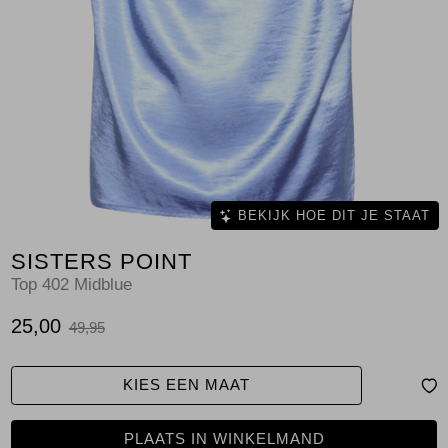
Jassen
Jeans
Jurken en rokken
Schoenen
Tops
BEKIJK HOE DIT JE STAAT
SISTERS POINT
Truien en vesten
Top 402 Midblue
25,00
49,95
KIES EEN MAAT
PLAATS IN WINKELMAND