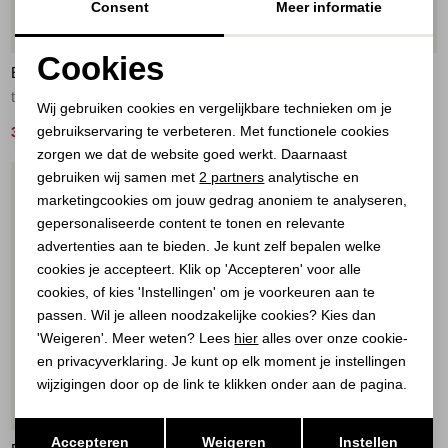
Consent
Meer informatie
44%
44%
Cookies
ELECTED
ELECTED
Noodzakelijke cookies
top roezel Navy
top roezel Sand
Wij gebruiken cookies en vergelijkbare technieken om je
gebruikservaring te verbeteren. Met functionele cookies
Personalisatie cookies
39,00
39,00
69,95
69,95
zorgen we dat de website goed werkt. Daarnaast
Analytische cookies
gebruiken wij samen met
2 partners
analytische en
1
/1
marketingcookies om jouw gedrag anoniem te analyseren,
Marketing cookies
gepersonaliseerde content te tonen en relevante
advertenties aan te bieden. Je kunt zelf bepalen welke
cookies je accepteert. Klik op 'Accepteren' voor alle
cookies, of kies 'Instellingen' om je voorkeuren aan te
passen. Wil je alleen noodzakelijke cookies? Kies dan
'Weigeren'. Meer weten? Lees
hier
alles over onze cookie-
en privacyverklaring. Je kunt op elk moment je instellingen
wijzigingen door op de link te klikken onder aan de pagina.
44%
Opslaan
Terug
Accepteren
Weigeren
Instellen