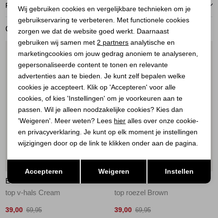
Noodzakelijke cookies
RETOURNEREN
Wij gebruiken cookies en vergelijkbare technieken om je
gebruikservaring te verbeteren. Met functionele cookies
Personalisatie cookies
GERELATEERDE PRODUCTEN
zorgen we dat de website goed werkt. Daarnaast
Analytische cookies
gebruiken wij samen met
2 partners
analytische en
1
/1
1
/1
marketingcookies om jouw gedrag anoniem te analyseren,
Marketing cookies
gepersonaliseerde content te tonen en relevante
advertenties aan te bieden. Je kunt zelf bepalen welke
cookies je accepteert. Klik op 'Accepteren' voor alle
cookies, of kies 'Instellingen' om je voorkeuren aan te
passen. Wil je alleen noodzakelijke cookies? Kies dan
'Weigeren'. Meer weten? Lees
hier
alles over onze cookie-
en privacyverklaring. Je kunt op elk moment je instellingen
wijzigingen door op de link te klikken onder aan de pagina.
Sale
Sale
Opslaan
Terug
Accepteren
Weigeren
Instellen
ELECTED
ELECTED
top v-hals Cream
top roezel Brown
39,00
39,00
69,95
69,95