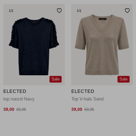
1
/1
1
/1
Sale
Sale
ELECTED
ELECTED
top roezel Navy
Top V-hals Sand
39,00
39,00
69,95
69,95