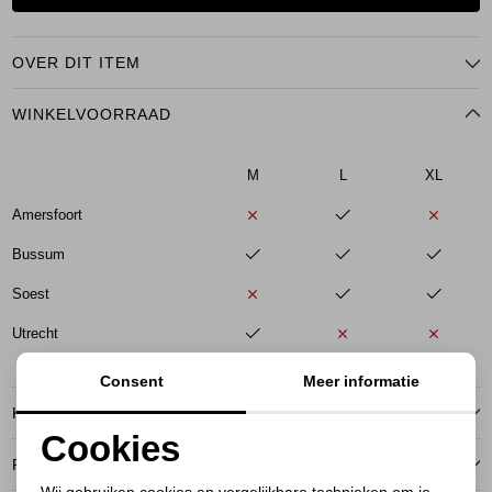
OVER DIT ITEM
WINKELVOORRAAD
M
L
XL
Amersfoort
Bussum
Soest
Utrecht
Consent
Meer informatie
KENMERKEN
Cookies
RETOURNEREN
Noodzakelijke cookies
Wij gebruiken cookies en vergelijkbare technieken om je