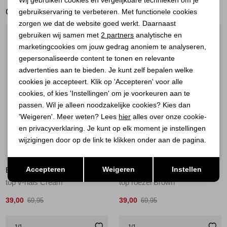
GERELATEERDE PRODUCTEN
gebruikservaring te verbeteren. Met functionele cookies
Personalisatie cookies
zorgen we dat de website goed werkt. Daarnaast
Analytische cookies
gebruiken wij samen met
2 partners
analytische en
1
/1
1
/1
marketingcookies om jouw gedrag anoniem te analyseren,
Marketing cookies
gepersonaliseerde content te tonen en relevante
advertenties aan te bieden. Je kunt zelf bepalen welke
cookies je accepteert. Klik op 'Accepteren' voor alle
cookies, of kies 'Instellingen' om je voorkeuren aan te
passen. Wil je alleen noodzakelijke cookies? Kies dan
'Weigeren'. Meer weten? Lees
hier
alles over onze cookie-
en privacyverklaring. Je kunt op elk moment je instellingen
wijzigingen door op de link te klikken onder aan de pagina.
Sale
Sale
Opslaan
Terug
Accepteren
Weigeren
Instellen
ELECTED
ELECTED
top v-hals Cream
top roezel Brown
39,00
39,00
69,95
69,95
1
/1
1
/1