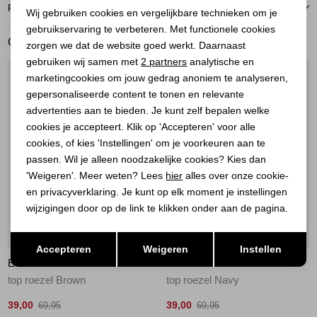
Noodzakelijke cookies
RETOURNEREN
Wij gebruiken cookies en vergelijkbare technieken om je
gebruikservaring te verbeteren. Met functionele cookies
Personalisatie cookies
GERELATEERDE PRODUCTEN
zorgen we dat de website goed werkt. Daarnaast
Analytische cookies
gebruiken wij samen met
2 partners
analytische en
1
/1
1
/1
marketingcookies om jouw gedrag anoniem te analyseren,
Marketing cookies
gepersonaliseerde content te tonen en relevante
advertenties aan te bieden. Je kunt zelf bepalen welke
cookies je accepteert. Klik op 'Accepteren' voor alle
cookies, of kies 'Instellingen' om je voorkeuren aan te
passen. Wil je alleen noodzakelijke cookies? Kies dan
'Weigeren'. Meer weten? Lees
hier
alles over onze cookie-
en privacyverklaring. Je kunt op elk moment je instellingen
wijzigingen door op de link te klikken onder aan de pagina.
Sale
Sale
Opslaan
Terug
Accepteren
Weigeren
Instellen
ELECTED
ELECTED
top roezel Brown
top roezel Navy
39,00
39,00
69,95
69,95