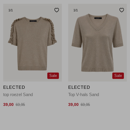
1
/1
1
/1
Sale
Sale
ELECTED
ELECTED
top roezel Sand
Top V-hals Sand
39,00
39,00
69,95
69,95