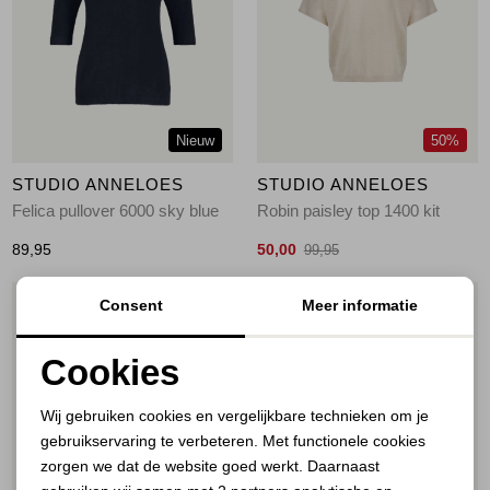
Jassen
Jeans
Jurken en rokken
Nieuw
50%
Schoenen
STUDIO ANNELOES
STUDIO ANNELOES
Felica pullover 6000 sky blue
Robin paisley top 1400 kit
Tops
89,95
50,00
99,95
Truien en vesten
Consent
Meer informatie
1
/2
1
/2
Cookies
Noodzakelijke cookies
Wij gebruiken cookies en vergelijkbare technieken om je
gebruikservaring te verbeteren. Met functionele cookies
Personalisatie cookies
zorgen we dat de website goed werkt. Daarnaast
Analytische cookies