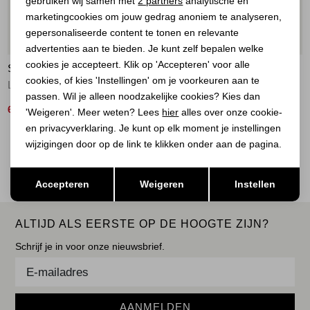
gebruiken wij samen met
2 partners
analytische en
marketingcookies om jouw gedrag anoniem te analyseren,
Marketing cookies
gepersonaliseerde content te tonen en relevante
50%
advertenties aan te bieden. Je kunt zelf bepalen welke
cookies je accepteert. Klik op 'Accepteren' voor alle
STUDIO ANNELOES
STUDIO ANNELOES
cookies, of kies 'Instellingen' om je voorkeuren aan te
Lenti structure pullover 7301 electric blue
Luna ssl stripe pullover 1187 off white/espresso
passen. Wil je alleen noodzakelijke cookies? Kies dan
65,00
89,95
129,95
'Weigeren'. Meer weten? Lees
hier
alles over onze cookie-
en privacyverklaring. Je kunt op elk moment je instellingen
2
wijzigingen door op de link te klikken onder aan de pagina.
Filter
Opslaan
Terug
Accepteren
Weigeren
Instellen
ALTIJD ALS EERSTE OP DE HOOGTE ZIJN?
Schrijf je in voor onze nieuwsbrief.
AANMELDEN