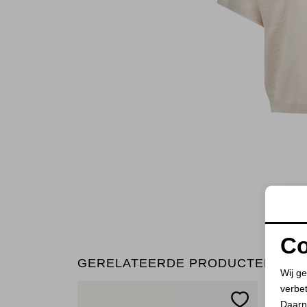
Co
GERELATEERDE PRODUCTEN
Wij ge
verbe
Daarn