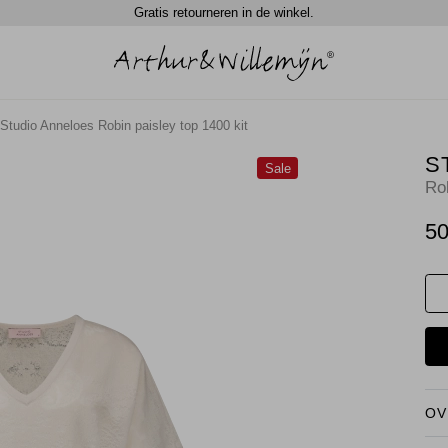
Gratis retourneren in de winkel.
Studio Anneloes Robin paisley top 1400 kit
S
Sale
Rob
50
OV