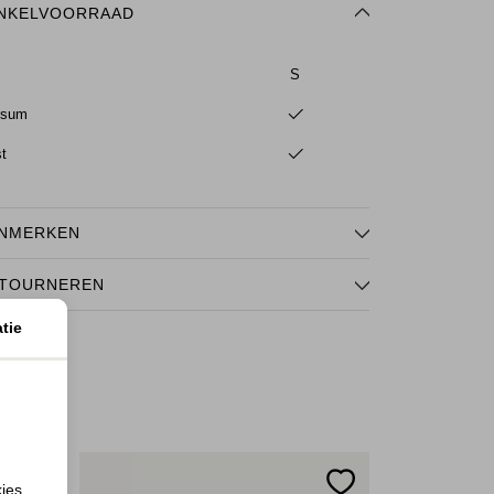
NKELVOORRAAD
S
ssum
st
NMERKEN
TOURNEREN
tie
kies