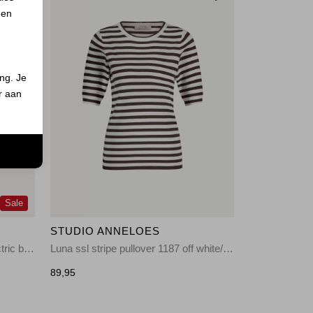
 en
ing. Je
er aan
n
Sale
STUDIO ANNELOES
Lenti structure pullover 7301 electric blue
Luna ssl stripe pullover 1187 off white/espresso
89,95