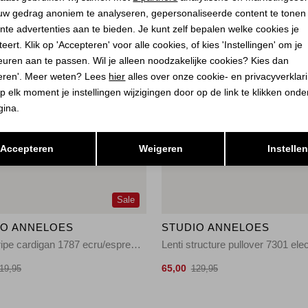
uw gedrag anoniem te analyseren, gepersonaliseerde content te tonen
nte advertenties aan te bieden. Je kunt zelf bepalen welke cookies je
eert. Klik op 'Accepteren' voor alle cookies, of kies 'Instellingen' om je
euren aan te passen. Wil je alleen noodzakelijke cookies? Kies dan
eren'. Meer weten? Lees
hier
alles over onze cookie- en privacyverklar
p elk moment je instellingen wijzigingen door op de link te klikken ond
gina.
Opslaan
Terug
Accepteren
Weigeren
Instelle
Sale
IO ANNELOES
STUDIO ANNELOES
Yara stripe cardigan 1787 ecru/espresso
65,00
19,95
129,95