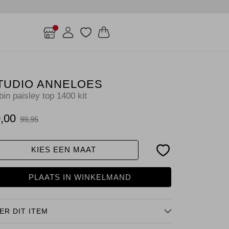
TUDIO ANNELOES
in paisley top 1400 kit
,00
99,95
KIES EEN MAAT
PLAATS IN WINKELMAND
ER DIT ITEM