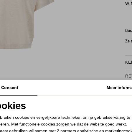
WI
Bu
Zei
KE
RE
BEKIJK HOE DIT JE STAAT
Consent
Meer informa
okies
Noodzakelijke cookies
Personalisatie cookies
bruiken cookies en vergelijkbare technieken om je gebruikservaring te
teren. Met functionele cookies zorgen we dat de website goed werkt.
Analytische cookies
Marketing cookies
aast gebruiken wij samen met
2 partners
analytische en marketingcoo