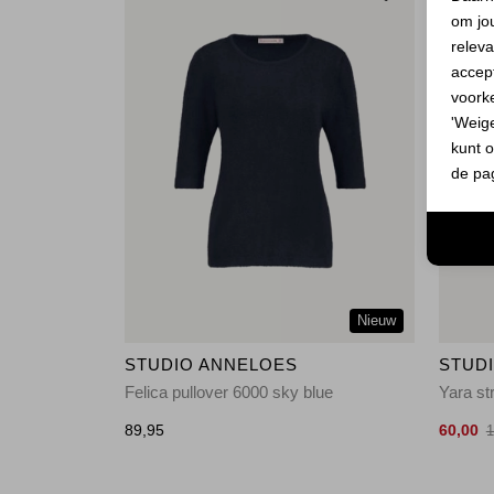
om jo
releva
accept
voork
'Weig
kunt o
de pa
Nieuw
STUDIO ANNELOES
STUD
Felica pullover 6000 sky blue
89,95
60,00
1