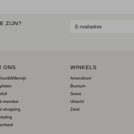
E ZIJN?
R ONS
WINKELS
thur&Willemijn
Amersfoort
ylisten
Bussum
full
Soest
al member
Utrecht
l shopping
Zeist
 styling
amheid