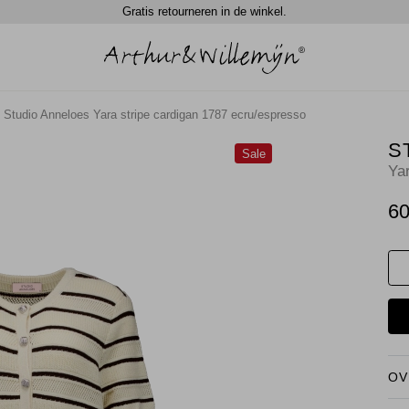
Gratis retourneren in de winkel.
Studio Anneloes Yara stripe cardigan 1787 ecru/espresso
S
Sale
Ya
60
OV