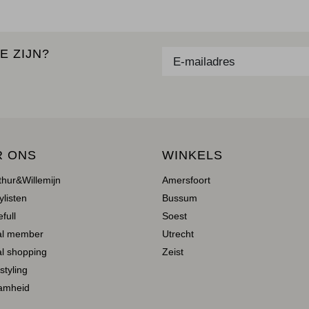
E ZIJN?
R ONS
WINKELS
thur&Willemijn
Amersfoort
ylisten
Bussum
full
Soest
al member
Utrecht
l shopping
Zeist
 styling
amheid