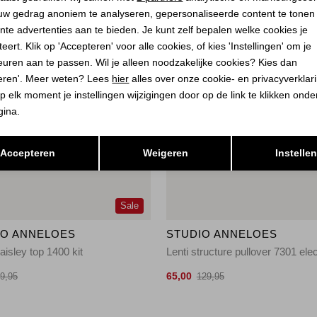
uw gedrag anoniem te analyseren, gepersonaliseerde content te tonen
nte advertenties aan te bieden. Je kunt zelf bepalen welke cookies je
eert. Klik op 'Accepteren' voor alle cookies, of kies 'Instellingen' om je
euren aan te passen. Wil je alleen noodzakelijke cookies? Kies dan
eren'. Meer weten? Lees
hier
alles over onze cookie- en privacyverklar
p elk moment je instellingen wijzigingen door op de link te klikken ond
gina.
Opslaan
Terug
Accepteren
Weigeren
Instelle
Sale
IO ANNELOES
STUDIO ANNELOES
aisley top 1400 kit
65,00
9,95
129,95