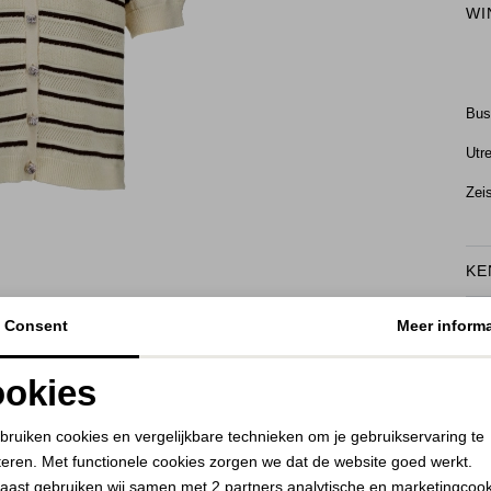
WI
Bu
Utr
Zei
KE
BEKIJK HOE DIT JE STAAT
RE
Consent
Meer informa
okies
Noodzakelijke cookies
Personalisatie cookies
bruiken cookies en vergelijkbare technieken om je gebruikservaring te
teren. Met functionele cookies zorgen we dat de website goed werkt.
Analytische cookies
Marketing cookies
aast gebruiken wij samen met
2 partners
analytische en marketingcoo