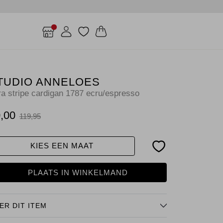
TUDIO ANNELOES
ra stripe cardigan 1787 ecru/espresso
,00
119,95
KIES EEN MAAT
PLAATS IN WINKELMAND
ER DIT ITEM