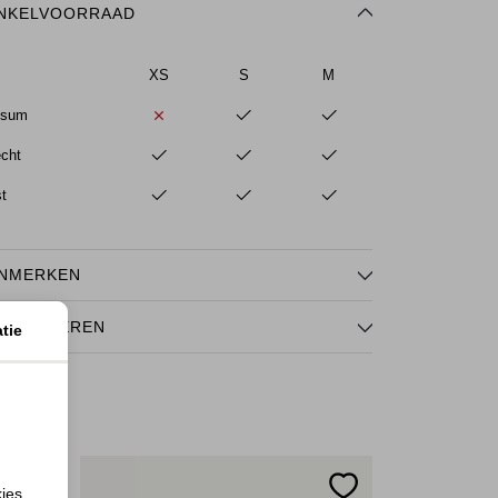
NKELVOORRAAD
XS
S
M
ssum
echt
st
NMERKEN
TOURNEREN
tie
kies