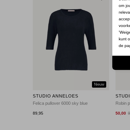
om jo
releva
accept
voork
'Weig
kunt o
de pa
Nieuw
STUDIO ANNELOES
STUD
Felica pullover 6000 sky blue
Robin p
89,95
50,00
9