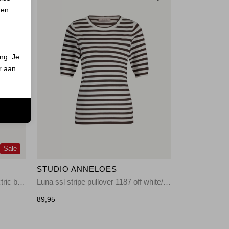
 en
ing. Je
er aan
n
Sale
STUDIO ANNELOES
Lenti structure pullover 7301 electric blue
Luna ssl stripe pullover 1187 off white/espresso
89,95