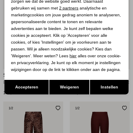
zorgen we dat de website goed werkt. Daarnaast
Analytische cookies
gebruiken wij samen met
2 partners
analytische en
marketingcookies om jouw gedrag anoniem te analyseren,
Marketing cookies
gepersonaliseerde content te tonen en relevante
advertenties aan te bieden. Je kunt zelf bepalen welke
cookies je accepteert. Klik op 'Accepteren' voor alle
cookies, of kies 'Instellingen' om je voorkeuren aan te
passen. Wil je alleen noodzakelijke cookies? Kies dan
'Weigeren'. Meer weten? Lees
hier
alles over onze cookie-
en privacyverklaring. Je kunt op elk moment je instellingen
Nieuw
Nieuw
wijzigingen door op de link te klikken onder aan de pagina.
STUDIO ANNELOES
STUDIO ANNELOES
Opslaan
Terug
Bruce flower trousers 3301 rust
Lexie piping trousers 3301 rust
Accepteren
Weigeren
Instellen
129,95
149,95
1
/2
1
/2