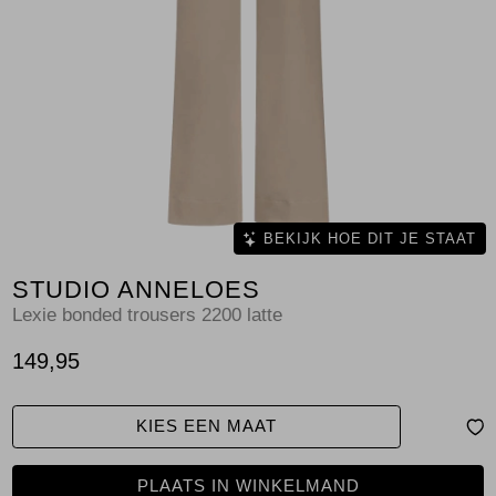
Jassen
Jeans
Jurken en rokken
Schoenen
Tops
BEKIJK HOE DIT JE STAAT
STUDIO ANNELOES
Truien en vesten
Lexie bonded trousers 2200 latte
149,95
KIES EEN MAAT
PLAATS IN WINKELMAND