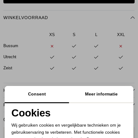
WINKELVOORRAAD
XS
S
L
XXL
Bussum
Utrecht
Zeist
KENMERKEN
Consent
Meer informatie
RETOURNEREN
Cookies
GERELATEERDE PRODUCTEN
Noodzakelijke cookies
Wij gebruiken cookies en vergelijkbare technieken om je
gebruikservaring te verbeteren. Met functionele cookies
Personalisatie cookies
1
/2
1
/2