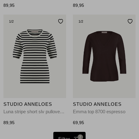
89,95
89,95
1
/2
1
/2
STUDIO ANNELOES
STUDIO ANNELOES
Luna stripe short slv pullover 1169- offwhite-darkblue
Emma top 8700 espresso
89,95
69,95
2
Filter