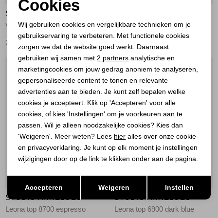
Cookies
STUDIO ANNELOES
STUDIO ANNELOES
Noodzakelijke cookies
Wij gebruiken cookies en vergelijkbare technieken om je
Vicky shirt 8700 espresso
Vicky shirt 6900 Dark Blue
gebruikservaring te verbeteren. Met functionele cookies
Personalisatie cookies
79,95
79,95
zorgen we dat de website goed werkt. Daarnaast
Analytische cookies
gebruiken wij samen met
2 partners
analytische en
1
/2
1
/2
marketingcookies om jouw gedrag anoniem te analyseren,
Marketing cookies
gepersonaliseerde content te tonen en relevante
advertenties aan te bieden. Je kunt zelf bepalen welke
cookies je accepteert. Klik op 'Accepteren' voor alle
cookies, of kies 'Instellingen' om je voorkeuren aan te
passen. Wil je alleen noodzakelijke cookies? Kies dan
'Weigeren'. Meer weten? Lees
hier
alles over onze cookie-
en privacyverklaring. Je kunt op elk moment je instellingen
wijzigingen door op de link te klikken onder aan de pagina.
Opslaan
Terug
Accepteren
Weigeren
Instellen
STUDIO ANNELOES
STUDIO ANNELOES
Leona top 8700 espresso
Leona top 6900 dark blue