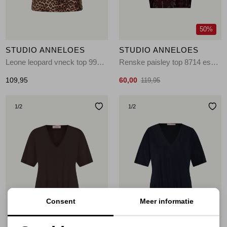
50%
STUDIO ANNELOES
STUDIO ANNELOES
Leone leopard vneck top 9997 multi color
Renske paisley top 8714 espresso/kit
109,95
60,00
119,95
1
/2
1
/2
Consent
Meer informatie