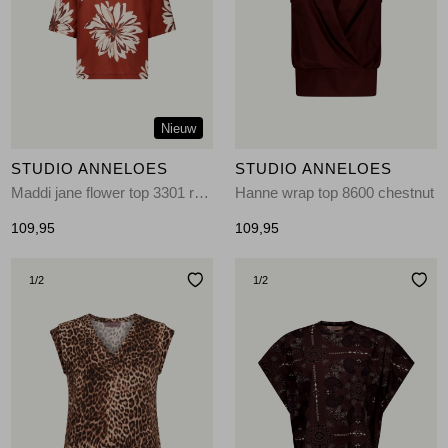
Jassen
Jeans
Jurken en rokken
Nieuw
Schoenen
STUDIO ANNELOES
STUDIO ANNELOES
Maddi jane flower top 3301 rust
Hanne wrap top 8600 chestnut
Tops
109,95
109,95
Truien en vesten
1
/2
1
/2