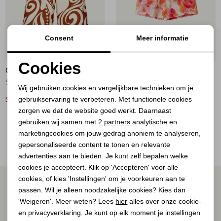
Jassen
Jeans
Consent
Meer informatie
50%
50%
Jurken en rokken
Cookies
GEISHA
GEISHA
Noodzakelijke cookies
Schoenen
Short bi-color 760 ecru/tabacco
short 250 orange/pink/sand
Wij gebruiken cookies en vergelijkbare technieken om je
gebruikservaring te verbeteren. Met functionele cookies
Personalisatie cookies
35,00
40,00
69,99
79,99
Tops
zorgen we dat de website goed werkt. Daarnaast
Analytische cookies
gebruiken wij samen met
2 partners
analytische en
2
Filter
Truien en vesten
marketingcookies om jouw gedrag anoniem te analyseren,
Marketing cookies
gepersonaliseerde content te tonen en relevante
advertenties aan te bieden. Je kunt zelf bepalen welke
cookies je accepteert. Klik op 'Accepteren' voor alle
cookies, of kies 'Instellingen' om je voorkeuren aan te
ALTIJD ALS EERSTE OP DE HOOGTE ZIJN?
passen. Wil je alleen noodzakelijke cookies? Kies dan
Schrijf je in voor onze nieuwsbrief.
'Weigeren'. Meer weten? Lees
hier
alles over onze cookie-
en privacyverklaring. Je kunt op elk moment je instellingen