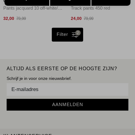
GEISHA
GEISHA
Pants jacquard 10 off-white/navy
Track pants 450 red
32,00
24,00
79,99
79,99
2
Filter
ALTIJD ALS EERSTE OP DE HOOGTE ZIJN?
Schrijf je in voor onze nieuwsbrief.
AANMELDEN