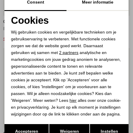
Consent
Meer informatie
50%
60%
Cookies
GEISHA
GEISHA
Noodzakelijke cookies
Pants crinckle 481 cherry
Pants comfy 515 emerald
Wij gebruiken cookies en vergelijkbare technieken om je
gebruikservaring te verbeteren. Met functionele cookies
Personalisatie cookies
35,00
32,00
69,99
79,99
zorgen we dat de website goed werkt. Daarnaast
Analytische cookies
gebruiken wij samen met
2 partners
analytische en
1
/2
1
/2
marketingcookies om jouw gedrag anoniem te analyseren,
Marketing cookies
gepersonaliseerde content te tonen en relevante
advertenties aan te bieden. Je kunt zelf bepalen welke
cookies je accepteert. Klik op 'Accepteren' voor alle
cookies, of kies 'Instellingen' om je voorkeuren aan te
passen. Wil je alleen noodzakelijke cookies? Kies dan
'Weigeren'. Meer weten? Lees
hier
alles over onze cookie-
en privacyverklaring. Je kunt op elk moment je instellingen
wijzigingen door op de link te klikken onder aan de pagina.
60%
70%
Opslaan
Terug
Accepteren
Weigeren
Instellen