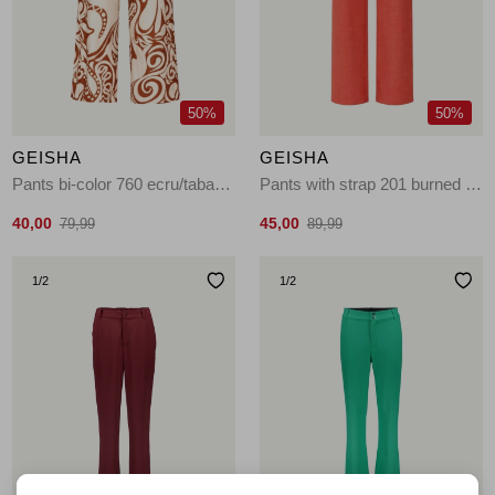
Jassen
Jeans
50%
50%
Jurken en rokken
GEISHA
GEISHA
Schoenen
Pants bi-color 760 ecru/tabacco
Pants with strap 201 burned orange
40,00
45,00
79,99
89,99
Tops
1
/2
1
/2
Truien en vesten