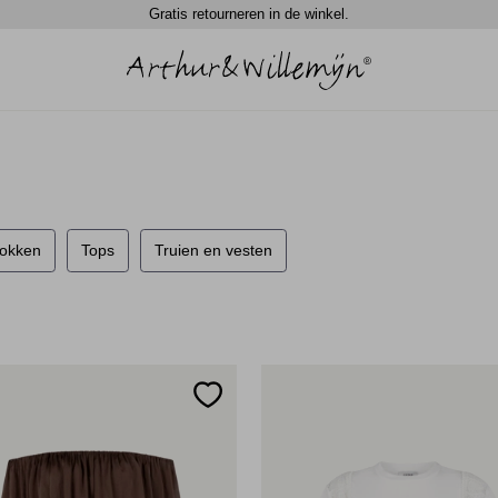
Spaar automatisch 5% in waardecheque punten.
rokken
Tops
Truien en vesten