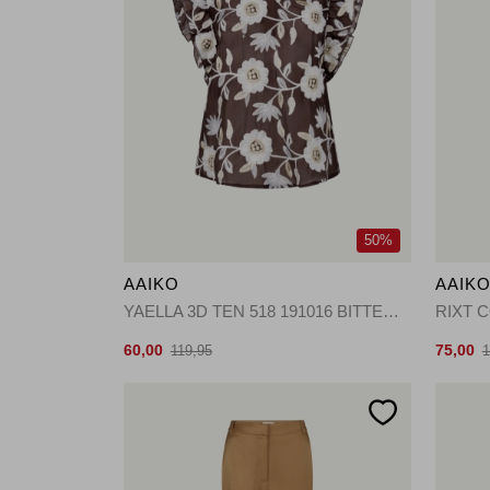
50%
AAIKO
AAIK
YAELLA 3D TEN 518 191016 BITTER CHOCOLATE
RIXT C
60,00
75,00
119,95
1