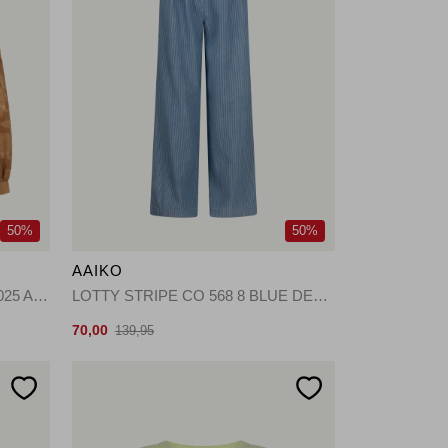
50%
50%
AAIKO
ALANA CHIFFON PES 509 181025 ALMOND
LOTTY STRIPE CO 568 8 BLUE DENIM
70,00
139,95