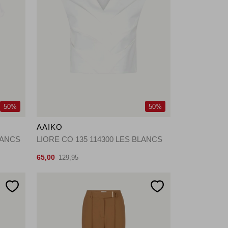
50%
50%
AAIKO
LANCS
LIORE CO 135 114300 LES BLANCS
65,00
129,95