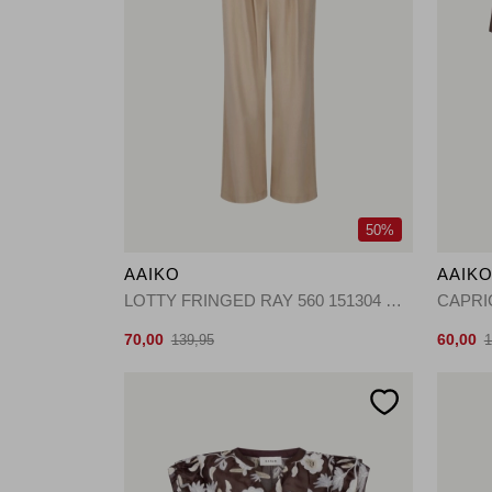
50%
AAIKO
AAIK
LOTTY FRINGED RAY 560 151304 SAND
CAPRI
70,00
60,00
139,95
1