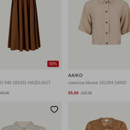
50%
O
AAIKO
O 540 181031 HAZELNUT
vanessa blouse 151304 SAND
55,00
49,95
109,95