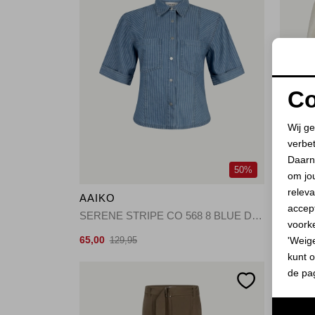
Co
Wij ge
verbe
Daarn
50%
om jo
releva
AAIKO
AAIK
accept
SERENE STRIPE CO 568 8 BLUE DENIM
DAHLIA
voork
65,00
36,00
'Weig
129,95
8
kunt o
de pa