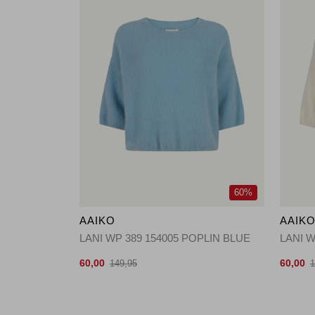
60%
AAIKO
AAIK
LANI WP 389 154005 POPLIN BLUE
LANI W
60,00
60,00
149,95
1