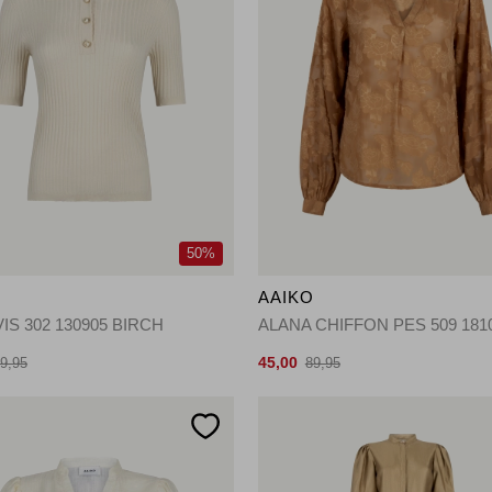
50%
O
AAIKO
VIS 302 130905 BIRCH
45,00
9,95
89,95