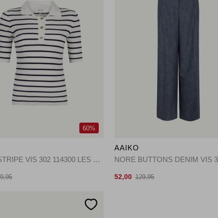
60%
O
AAIKO
JULIA STRIPE VIS 302 114300 LES BLANCS
52,00
9,95
129,95