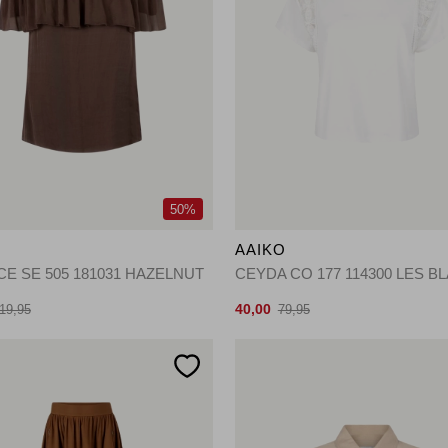
50%
O
AAIKO
CE SE 505 181031 HAZELNUT
CEYDA CO 177 114300 LES B
40,00
19,95
79,95