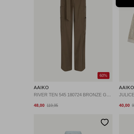
60%
AAIKO
AAIK
RIVER TEN 545 180724 BRONZE GREEN
JULICE
48,00
40,00
119,95
9