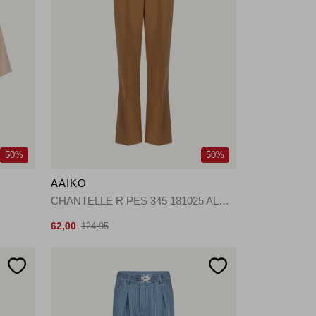
50%
50%
AAIKO
CHANTELLE R PES 345 181025 ALMOND
62,00
124,95