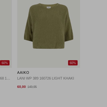
60%
60%
AAIKO
NORE BUTTONS DENIM VIS 368 193925 NIGHT BLUE
LANI WP 389 160726 LIGHT KHAKI
60,00
149,95