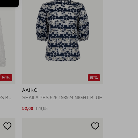
50%
60%
AAIKO
LIEN BEADS CO 522 114300 LES BLANCS
SHAILA PES 526 193924 NIGHT BLUE
52,00
129,95