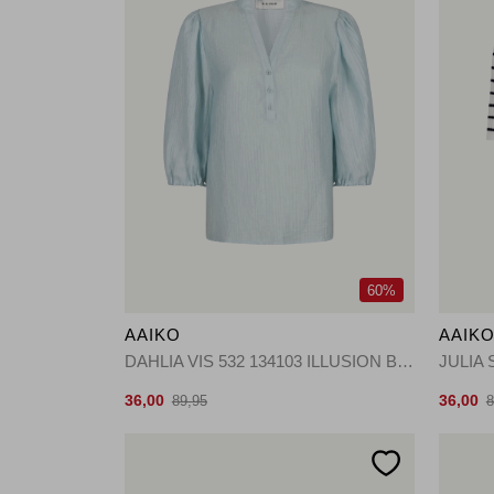
60%
AAIKO
AAIK
DAHLIA VIS 532 134103 ILLUSION BLUE
36,00
36,00
89,95
8