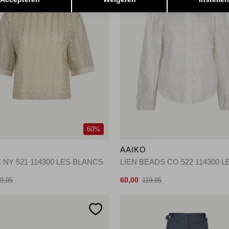
60%
O
AAIKO
 NY 521 114300 LES BLANCS
60,00
9,95
119,95