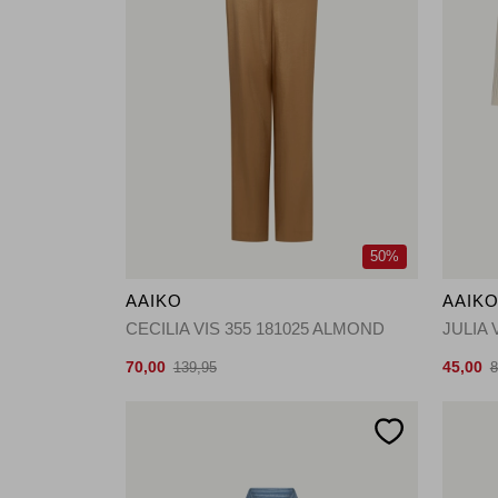
50%
AAIKO
AAIK
CECILIA VIS 355 181025 ALMOND
JULIA 
70,00
45,00
139,95
8