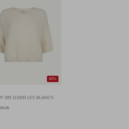
60%
O
P 389 114300 LES BLANCS
49,95