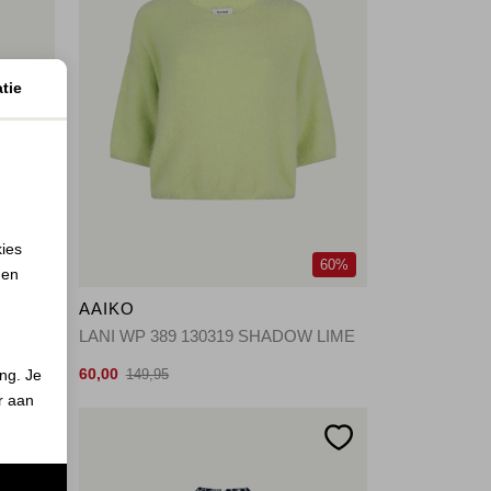
tie
kies
60%
60%
 en
AAIKO
HAKI
LANI WP 389 130319 SHADOW LIME
60,00
ing. Je
149,95
er aan
n