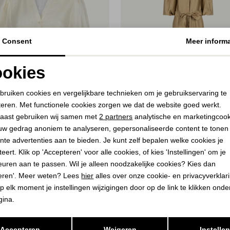
Consent
Meer informa
okies
Noodzakelijke cookies
Personalisatie cookies
bruiken cookies en vergelijkbare technieken om je gebruikservaring te
teren. Met functionele cookies zorgen we dat de website goed werkt.
Analytische cookies
Marketing cookies
aast gebruiken wij samen met
2 partners
analytische en marketingcoo
60%
uw gedrag anoniem te analyseren, gepersonaliseerde content te tonen
nte advertenties aan te bieden. Je kunt zelf bepalen welke cookies je
O
AAIKO
eert. Klik op 'Accepteren' voor alle cookies, of kies 'Instellingen' om je
 VIS 532 130905 BIRCH
KATY VIS 420 160726 LIGHT K
euren aan te passen. Wil je alleen noodzakelijke cookies? Kies dan
72,00
eren'. Meer weten? Lees
hier
alles over onze cookie- en privacyverklar
9,95
179,95
p elk moment je instellingen wijzigingen door op de link te klikken ond
gina.
Opslaan
Terug
Accepteren
Weigeren
Instelle