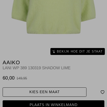
Jassen
Jeans
Jurken en rokken
Schoenen
Tops
BEKIJK HOE DIT JE STAAT
AAIKO
Truien en vesten
LANI WP 389 130319 SHADOW LIME
60,00
149,95
KIES EEN MAAT
PLAATS IN WINKELMAND