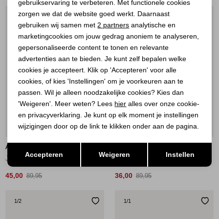
gebruikservaring te verbeteren. Met functionele cookies
Personalisatie cookies
zorgen we dat de website goed werkt. Daarnaast
1
/1
1
/1
Analytische cookies
gebruiken wij samen met
2 partners
analytische en
marketingcookies om jouw gedrag anoniem te analyseren,
Marketing cookies
gepersonaliseerde content te tonen en relevante
advertenties aan te bieden. Je kunt zelf bepalen welke
cookies je accepteert. Klik op 'Accepteren' voor alle
cookies, of kies 'Instellingen' om je voorkeuren aan te
passen. Wil je alleen noodzakelijke cookies? Kies dan
'Weigeren'. Meer weten? Lees
hier
alles over onze cookie-
en privacyverklaring. Je kunt op elk moment je instellingen
wijzigingen door op de link te klikken onder aan de pagina.
Sale
Sale
Opslaan
AAIKO
AAIKO
Terug
Accepteren
Weigeren
Instellen
JULIA VIS 302 130905 BIRCH
JULIA STRIPE VIS 302 114300 LES BLANCS
45,00
36,00
89,95
89,95
1
/2
1
/1