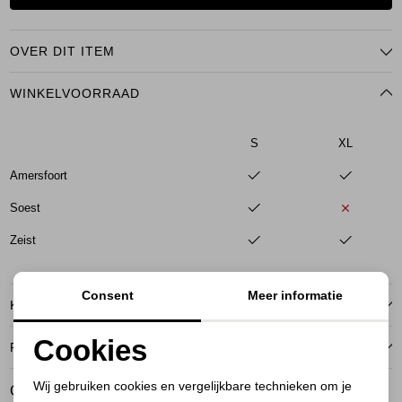
OVER DIT ITEM
WINKELVOORRAAD
S
XL
Amersfoort
Soest
Zeist
Consent
Meer informatie
KENMERKEN
Cookies
RETOURNEREN
Noodzakelijke cookies
Wij gebruiken cookies en vergelijkbare technieken om je
GERELATEERDE PRODUCTEN