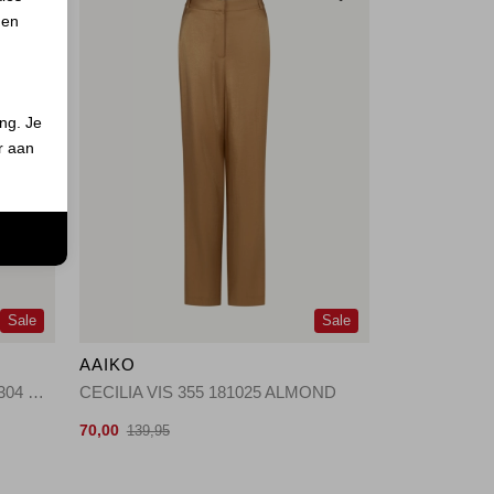
 en
ing. Je
er aan
n
Sale
Sale
AAIKO
LOTTY FRINGED RAY 560 151304 SAND
CECILIA VIS 355 181025 ALMOND
70,00
139,95