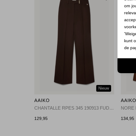
om jo
releva
accept
voork
'Weig
kunt o
de pa
Nieuw
AAIKO
AAIK
CHANTALLE RPES 345 190913 FUDGE
129,95
134,95