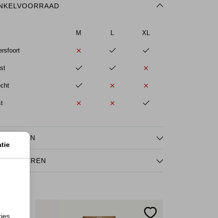
NKELVOORRAAD
M
L
XL
rsfoort
st
echt
st
NMERKEN
tie
TOURNEREN
kies