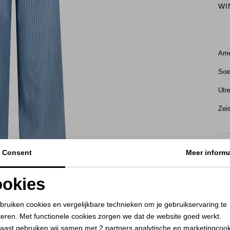
WI
Ame
Soe
Utr
Zei
KE
BEKIJK HOE DIT JE STAAT
Consent
Meer informa
RE
okies
Noodzakelijke cookies
Personalisatie cookies
bruiken cookies en vergelijkbare technieken om je gebruikservaring te
teren. Met functionele cookies zorgen we dat de website goed werkt.
Analytische cookies
Marketing cookies
aast gebruiken wij samen met
2 partners
analytische en marketingcoo