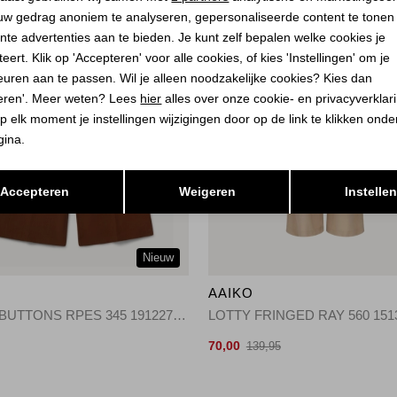
uw gedrag anoniem te analyseren, gepersonaliseerde content te tonen
nte advertenties aan te bieden. Je kunt zelf bepalen welke cookies je
eert. Klik op 'Accepteren' voor alle cookies, of kies 'Instellingen' om je
euren aan te passen. Wil je alleen noodzakelijke cookies? Kies dan
eren'. Meer weten? Lees
hier
alles over onze cookie- en privacyverklar
p elk moment je instellingen wijzigingen door op de link te klikken ond
gina.
Opslaan
Terug
Accepteren
Weigeren
Instelle
Nieuw
O
AAIKO
NORE BUTTONS RPES 345 191227 SORREL HORSE
70,00
139,95