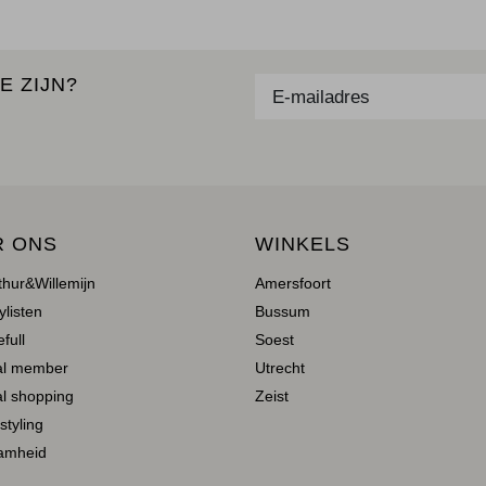
E ZIJN?
R ONS
WINKELS
thur&Willemijn
Amersfoort
ylisten
Bussum
full
Soest
al member
Utrecht
l shopping
Zeist
 styling
amheid