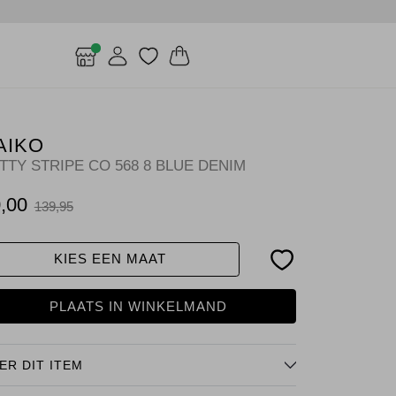
AIKO
TTY STRIPE CO 568 8 BLUE DENIM
,00
139,95
KIES EEN MAAT
PLAATS IN WINKELMAND
ER DIT ITEM