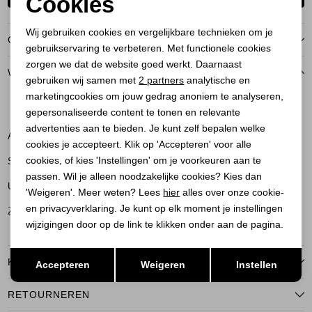
Cookies
Noodzakelijke cookies
Wij gebruiken cookies en vergelijkbare technieken om je
OVER DIT ITEM
gebruikservaring te verbeteren. Met functionele cookies
Personalisatie cookies
zorgen we dat de website goed werkt. Daarnaast
WINKELVOORRAAD
Analytische cookies
gebruiken wij samen met
2 partners
analytische en
marketingcookies om jouw gedrag anoniem te analyseren,
Marketing cookies
XS
S
M
XL
gepersonaliseerde content te tonen en relevante
advertenties aan te bieden. Je kunt zelf bepalen welke
Amersfoort
cookies je accepteert. Klik op 'Accepteren' voor alle
cookies, of kies 'Instellingen' om je voorkeuren aan te
Soest
passen. Wil je alleen noodzakelijke cookies? Kies dan
Utrecht
'Weigeren'. Meer weten? Lees
hier
alles over onze cookie-
en privacyverklaring. Je kunt op elk moment je instellingen
Zeist
wijzigingen door op de link te klikken onder aan de pagina.
Opslaan
Terug
KENMERKEN
Accepteren
Weigeren
Instellen
RETOURNEREN