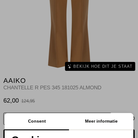
Jassen
Jeans
Jurken en rokken
Schoenen
Tops
BEKIJK HOE DIT JE STAAT
AAIKO
Truien en vesten
CHANTELLE R PES 345 181025 ALMOND
62,00
124,95
KIES EEN MAAT
Consent
Meer informatie
PLAATS IN WINKELMAND