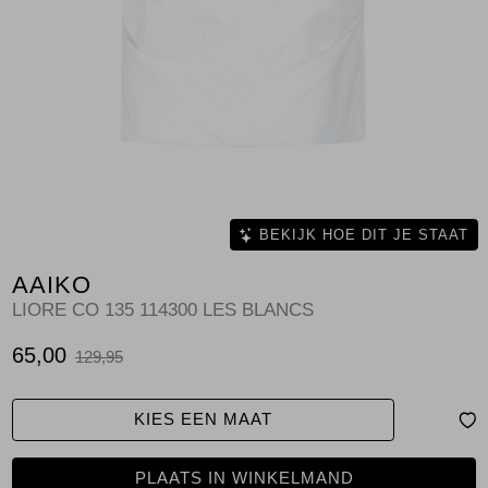
Jassen
Jeans
Jurken en rokken
Schoenen
Tops
BEKIJK HOE DIT JE STAAT
AAIKO
Truien en vesten
LIORE CO 135 114300 LES BLANCS
65,00
129,95
KIES EEN MAAT
PLAATS IN WINKELMAND