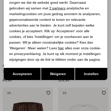
zorgen we dat de website goed werkt. Daarnaast
Analytische cookies
gebruiken wij samen met
2 partners
analytische en
marketingcookies om jouw gedrag anoniem te analyseren,
Marketing cookies
gepersonaliseerde content te tonen en relevante
advertenties aan te bieden. Je kunt zelf bepalen welke
cookies je accepteert. Klik op 'Accepteren' voor alle
cookies, of kies 'Instellingen' om je voorkeuren aan te
passen. Wil je alleen noodzakelijke cookies? Kies dan
'Weigeren'. Meer weten? Lees
hier
alles over onze cookie-
en privacyverklaring. Je kunt op elk moment je instellingen
Nieuw
Nieuw
wijzigingen door op de link te klikken onder aan de pagina.
AAIKO
AAIKO
Opslaan
Terug
LIV PES 516 191012 DARK MOCHA
SHAILA VELVET PES 500 190913 FUDGE
Accepteren
Weigeren
Instellen
89,95
129,95
1
/1
1
/1