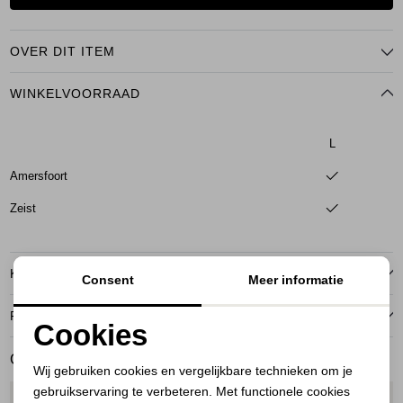
OVER DIT ITEM
WINKELVOORRAAD
L
Amersfoort
Zeist
KENMERKEN
Consent
Meer informatie
RETOURNEREN
Cookies
Noodzakelijke cookies
GERELATEERDE PRODUCTEN
Wij gebruiken cookies en vergelijkbare technieken om je
gebruikservaring te verbeteren. Met functionele cookies
Personalisatie cookies
1
/1
1
/1