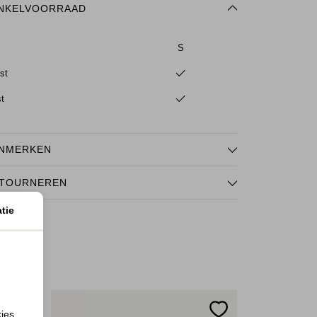
NKELVOORRAAD
S
st
st
NMERKEN
TOURNEREN
tie
kies