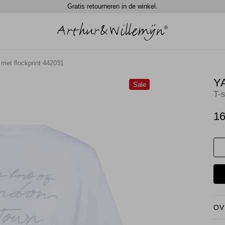
Gratis retourneren in de winkel.
 met flockprint 442031
Y
Sale
T-s
16
OV