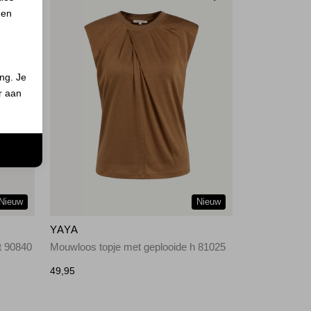
 en
ing. Je
er aan
n
Nieuw
Nieuw
YAYA
t 90840
Mouwloos topje met geplooide h 81025
49,95