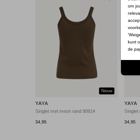
om jo
releva
accept
voork
'Weig
kunt o
de pa
Nieuw
YAYA
YAYA
Singlet met mesh rand 90814
Singlet
34,95
34,95