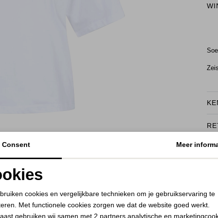
WI
Soe
Zei
KE
RE
BEKIJK HOE DIT JE STAAT
Consent
Meer informa
okies
Noodzakelijke cookies
Personalisatie cookies
bruiken cookies en vergelijkbare technieken om je gebruikservaring te
teren. Met functionele cookies zorgen we dat de website goed werkt.
Analytische cookies
Marketing cookies
aast gebruiken wij samen met
2 partners
analytische en marketingcoo