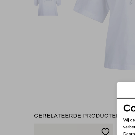
Co
GERELATEERDE PRODUCTEN
Wij ge
verbe
Daarn