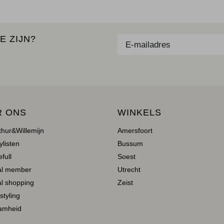
E ZIJN?
R ONS
WINKELS
thur&Willemijn
Amersfoort
ylisten
Bussum
full
Soest
al member
Utrecht
l shopping
Zeist
 styling
amheid