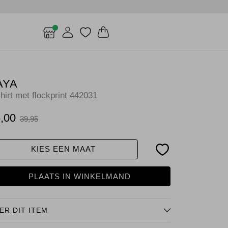
AYA
hirt met flockprint 442031
,00
39,95
KIES EEN MAAT
PLAATS IN WINKELMAND
ER DIT ITEM