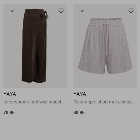
1
/2
1
/2
YAYA
YAYA
Jerseybroek met wijd model en 99074
Gestreepte short met elastisch 441091
79,95
69,95