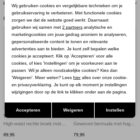
Noodzakelijke cookies
RETOURNEREN
Wij gebruiken cookies en vergelijkbare technieken om je
gebruikservaring te verbeteren. Met functionele cookies
Personalisatie cookies
GERELATEERDE PRODUCTEN
zorgen we dat de website goed werkt. Daarnaast
Analytische cookies
gebruiken wij samen met
2 partners
analytische en
1
/2
1
/2
marketingcookies om jouw gedrag anoniem te analyseren,
Marketing cookies
gepersonaliseerde content te tonen en relevante
advertenties aan te bieden. Je kunt zelf bepalen welke
cookies je accepteert. Klik op 'Accepteren' voor alle
cookies, of kies 'Instellingen' om je voorkeuren aan te
passen. Wil je alleen noodzakelijke cookies? Kies dan
'Weigeren'. Meer weten? Lees
hier
alles over onze cookie-
en privacyverklaring. Je kunt op elk moment je instellingen
wijzigingen door op de link te klikken onder aan de pagina.
Nieuw
Nieuw
Opslaan
Terug
Accepteren
Weigeren
Instellen
YAYA
YAYA
High-waist rechte broek met sj 90840
Geweven bermuda met hoge taill 90840
89,95
79,95