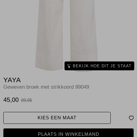
Jassen
Jeans
Jurken en rokken
Schoenen
Tops
BEKIJK HOE DIT JE STAAT
YAYA
Truien en vesten
Geweven broek met strikkoord 99049
45,00
89,95
KIES EEN MAAT
PLAATS IN WINKELMAND