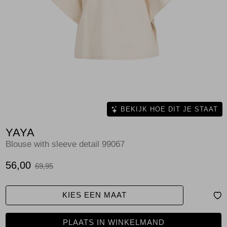
Jassen
Jeans
Jurken en rokken
Schoenen
Tops
BEKIJK HOE DIT JE STAAT
YAYA
Truien en vesten
Blouse with sleeve detail 99067
56,00
69,95
KIES EEN MAAT
PLAATS IN WINKELMAND