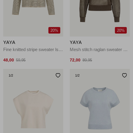
Jassen
Jeans
20%
20%
Jurken en rokken
YAYA
YAYA
Schoenen
Fine knitted stripe sweater ls 990581
Mesh stitch raglan sweater 99070
48,00
72,00
59,95
89,95
Tops
1
/2
1
/2
Truien en vesten