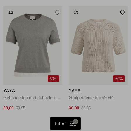
1
/2
1
/2
60%
60%
YAYA
YAYA
Gebreide top met dubbele zoom 990472
Grofgebreide trui 99044
28,00
36,00
69,95
89,95
2
Filter