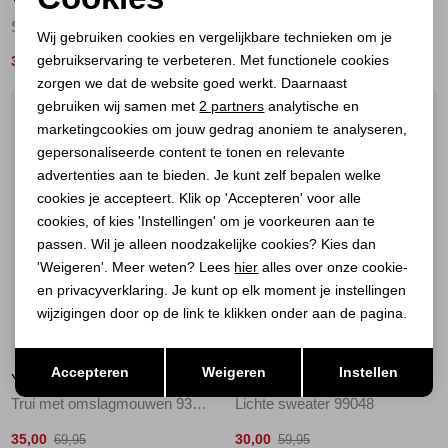
YAYA
YAYA
Noodzakelijke cookies
Short sleeve sweater with deta 990652
Trui met kraag en korte mouwen 99048
Wij gebruiken cookies en vergelijkbare technieken om je
gebruikservaring te verbeteren. Met functionele cookies
Personalisatie cookies
30,00
35,00
59,95
69,95
zorgen we dat de website goed werkt. Daarnaast
Analytische cookies
gebruiken wij samen met
2 partners
analytische en
1
/2
1
/2
marketingcookies om jouw gedrag anoniem te analyseren,
Marketing cookies
gepersonaliseerde content te tonen en relevante
advertenties aan te bieden. Je kunt zelf bepalen welke
cookies je accepteert. Klik op 'Accepteren' voor alle
cookies, of kies 'Instellingen' om je voorkeuren aan te
passen. Wil je alleen noodzakelijke cookies? Kies dan
'Weigeren'. Meer weten? Lees
hier
alles over onze cookie-
en privacyverklaring. Je kunt op elk moment je instellingen
wijzigingen door op de link te klikken onder aan de pagina.
50%
50%
Opslaan
Terug
Accepteren
Weigeren
Instellen
YAYA
YAYA
Trui met omslagmouwen 93923
Lichte sweater 99048
35,00
30,00
69,95
59,95