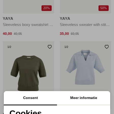
20%
50%
YAYA
YAYA
Sleeveless boxy sweatshirt 99067
Sleeveless sweater with stitch 990732
40,00
35,00
49,95
69,95
1
/2
1
/2
Consent
Meer informatie
50%
50%
Cookies