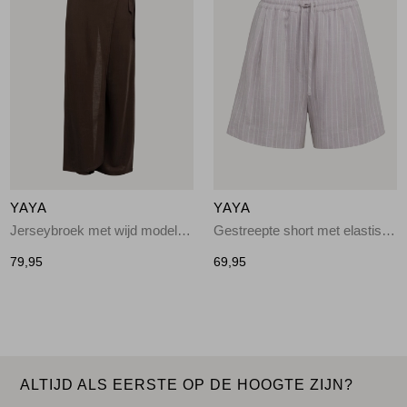
YAYA
YAYA
Jerseybroek met wijd model en 99074
Gestreepte short met elastisch 441091
79,95
69,95
ALTIJD ALS EERSTE OP DE HOOGTE ZIJN?