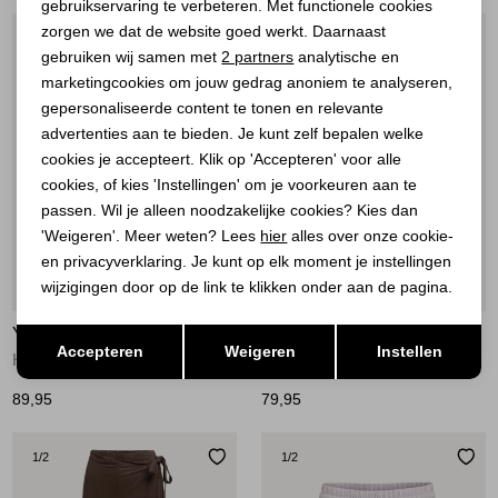
gebruikservaring te verbeteren. Met functionele cookies
Personalisatie cookies
zorgen we dat de website goed werkt. Daarnaast
1
/2
1
/2
Analytische cookies
gebruiken wij samen met
2 partners
analytische en
marketingcookies om jouw gedrag anoniem te analyseren,
Marketing cookies
gepersonaliseerde content te tonen en relevante
advertenties aan te bieden. Je kunt zelf bepalen welke
cookies je accepteert. Klik op 'Accepteren' voor alle
cookies, of kies 'Instellingen' om je voorkeuren aan te
passen. Wil je alleen noodzakelijke cookies? Kies dan
'Weigeren'. Meer weten? Lees
hier
alles over onze cookie-
en privacyverklaring. Je kunt op elk moment je instellingen
wijzigingen door op de link te klikken onder aan de pagina.
Nieuw
Nieuw
Opslaan
YAYA
YAYA
Terug
Accepteren
Weigeren
Instellen
High-waist rechte broek met sj 90840
Geweven bermuda met hoge taill 90840
89,95
79,95
1
/2
1
/2