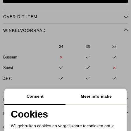
OVER DIT ITEM
WINKELVOORRAAD
34
36
38
Bussum
Soest
Zeist
Consent
Meer informatie
KENMERKEN
Cookies
RETOURNEREN
Noodzakelijke cookies
Wij gebruiken cookies en vergelijkbare technieken om je
GERELATEERDE PRODUCTEN