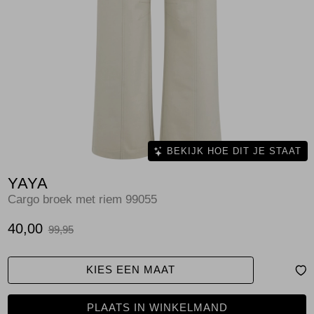
Jassen
Jeans
Jurken en rokken
Schoenen
Tops
BEKIJK HOE DIT JE STAAT
YAYA
Truien en vesten
Cargo broek met riem 99055
40,00
99,95
KIES EEN MAAT
PLAATS IN WINKELMAND