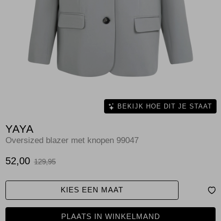
Jassen
Jeans
Jurken en rokken
Schoenen
Tops
BEKIJK HOE DIT JE STAAT
YAYA
Truien en vesten
Oversized blazer met knopen 99047
52,00
129,95
KIES EEN MAAT
PLAATS IN WINKELMAND