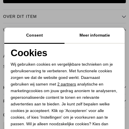
OVER DIT ITEM
WINKELVOORRAAD
Consent
Meer informatie
38
Cookies
Amersfoort
Noodzakelijke cookies
Wij gebruiken cookies en vergelijkbare technieken om je
Soest
gebruikservaring te verbeteren. Met functionele cookies
Personalisatie cookies
zorgen we dat de website goed werkt. Daarnaast
Analytische cookies
gebruiken wij samen met
2 partners
analytische en
KENMERKEN
marketingcookies om jouw gedrag anoniem te analyseren,
Marketing cookies
gepersonaliseerde content te tonen en relevante
RETOURNEREN
advertenties aan te bieden. Je kunt zelf bepalen welke
cookies je accepteert. Klik op 'Accepteren' voor alle
GERELATEERDE PRODUCTEN
cookies, of kies 'Instellingen' om je voorkeuren aan te
passen. Wil je alleen noodzakelijke cookies? Kies dan
1
/2