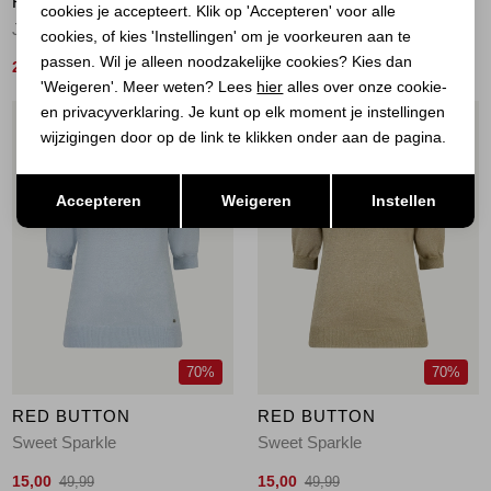
RED BUTTON
RED BUTTON
cookies je accepteert. Klik op 'Accepteren' voor alle
Jerry Sparkle V-Hals
Sweet Sparkle
cookies, of kies 'Instellingen' om je voorkeuren aan te
passen. Wil je alleen noodzakelijke cookies? Kies dan
25,00
15,00
49,99
49,99
'Weigeren'. Meer weten? Lees
hier
alles over onze cookie-
en privacyverklaring. Je kunt op elk moment je instellingen
1
/2
1
/2
wijzigingen door op de link te klikken onder aan de pagina.
Opslaan
Terug
Accepteren
Weigeren
Instellen
70%
70%
RED BUTTON
RED BUTTON
Sweet Sparkle
Sweet Sparkle
15,00
15,00
49,99
49,99