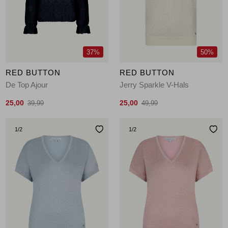
Jassen
Jeans
37%
50%
Jurken en rokken
RED BUTTON
RED BUTTON
Schoenen
De Top Ajour
Jerry Sparkle V-Hals
25,00
25,00
39,99
49,99
Tops
1
/2
1
/2
Truien en vesten