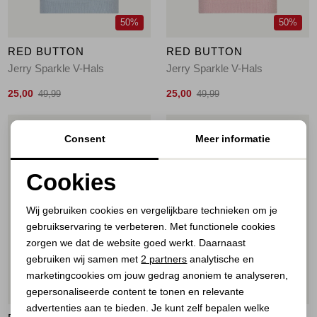
50%
50%
RED BUTTON
RED BUTTON
Jerry Sparkle V-Hals
Jerry Sparkle V-Hals
25,00
25,00
49,99
49,99
1
/2
1
/2
Consent
Meer informatie
Cookies
Noodzakelijke cookies
Wij gebruiken cookies en vergelijkbare technieken om je
gebruikservaring te verbeteren. Met functionele cookies
Personalisatie cookies
zorgen we dat de website goed werkt. Daarnaast
Analytische cookies
gebruiken wij samen met
2 partners
analytische en
marketingcookies om jouw gedrag anoniem te analyseren,
Marketing cookies
50%
70%
gepersonaliseerde content te tonen en relevante
advertenties aan te bieden. Je kunt zelf bepalen welke