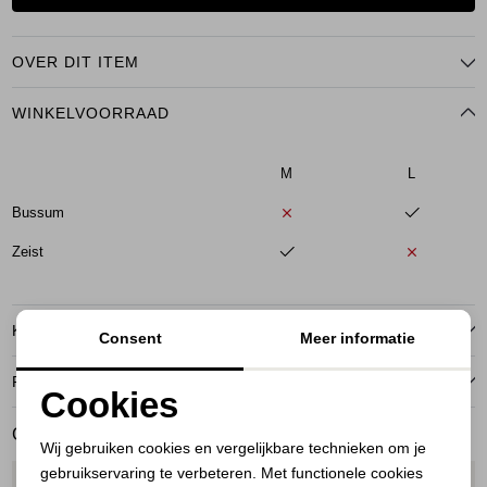
OVER DIT ITEM
WINKELVOORRAAD
M
L
Bussum
Zeist
KENMERKEN
Consent
Meer informatie
RETOURNEREN
Cookies
Noodzakelijke cookies
GERELATEERDE PRODUCTEN
Wij gebruiken cookies en vergelijkbare technieken om je
gebruikservaring te verbeteren. Met functionele cookies
Personalisatie cookies
1
/2
1
/2