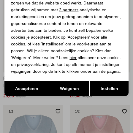
zorgen we dat de website goed werkt. Daarnaast
Analytische cookies
gebruiken wij samen met
2 partners
analytische en
marketingcookies om jouw gedrag anoniem te analyseren,
Marketing cookies
gepersonaliseerde content te tonen en relevante
advertenties aan te bieden. Je kunt zelf bepalen welke
cookies je accepteert. Klik op 'Accepteren' voor alle
cookies, of kies 'Instellingen' om je voorkeuren aan te
passen. Wil je alleen noodzakelijke cookies? Kies dan
'Weigeren'. Meer weten? Lees
hier
alles over onze cookie-
en privacyverklaring. Je kunt op elk moment je instellingen
Sale
Sale
wijzigingen door op de link te klikken onder aan de pagina.
RED BUTTON
RED BUTTON
Opslaan
Terug
De Top Ajour
Jerry Sparkle V-Hals
Accepteren
Weigeren
Instellen
25,00
25,00
39,99
49,99
1
/2
1
/2