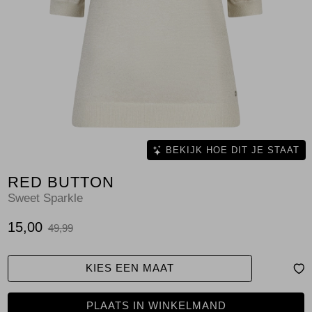
Jassen
Jeans
Jurken en rokken
Schoenen
Tops
BEKIJK HOE DIT JE STAAT
RED BUTTON
Truien en vesten
Sweet Sparkle
15,00
49,99
KIES EEN MAAT
PLAATS IN WINKELMAND