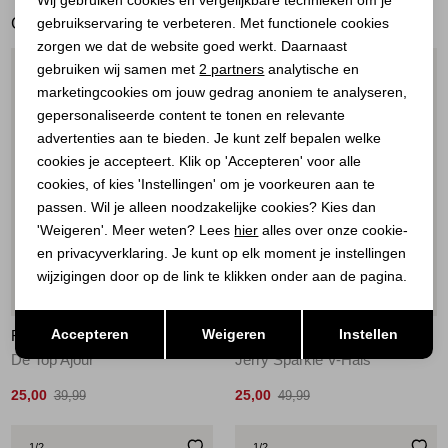
GERELATEERDE PRODUCTEN
gebruikservaring te verbeteren. Met functionele cookies
Personalisatie cookies
zorgen we dat de website goed werkt. Daarnaast
Analytische cookies
gebruiken wij samen met
2 partners
analytische en
1
/2
1
/2
marketingcookies om jouw gedrag anoniem te analyseren,
Marketing cookies
gepersonaliseerde content te tonen en relevante
advertenties aan te bieden. Je kunt zelf bepalen welke
cookies je accepteert. Klik op 'Accepteren' voor alle
cookies, of kies 'Instellingen' om je voorkeuren aan te
passen. Wil je alleen noodzakelijke cookies? Kies dan
'Weigeren'. Meer weten? Lees
hier
alles over onze cookie-
en privacyverklaring. Je kunt op elk moment je instellingen
wijzigingen door op de link te klikken onder aan de pagina.
Sale
Sale
Opslaan
Terug
Accepteren
Weigeren
Instellen
RED BUTTON
RED BUTTON
De Top Ajour
Jerry Sparkle V-Hals
25,00
25,00
39,99
49,99
1
/2
1
/2