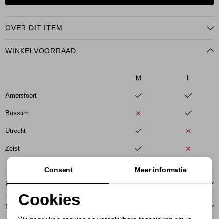
OVER DIT ITEM
WINKELVOORRAAD
M
L
Amersfoort
Bussum
Utrecht
Zeist
Consent
Meer informatie
KENMERKEN
Cookies
RETOURNEREN
Noodzakelijke cookies
Wij gebruiken cookies en vergelijkbare technieken om je