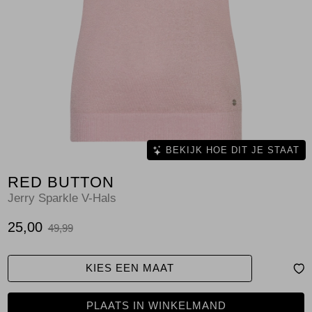
Jassen
Jeans
Jurken en rokken
Schoenen
Tops
BEKIJK HOE DIT JE STAAT
RED BUTTON
Truien en vesten
Jerry Sparkle V-Hals
25,00
49,99
KIES EEN MAAT
PLAATS IN WINKELMAND