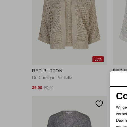
35%
RED BUTTON
RED 
De Cardigan Pointelle
De Card
39,00
39,00
59,99
5
Co
Wij ge
verbe
Daarn
om jo