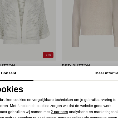
35%
BUTTON
RED BUTTON
igan Pointelle
De Fluffy Sweater
Consent
Meer informa
25,00
9,99
59,99
okies
Noodzakelijke cookies
Personalisatie cookies
bruiken cookies en vergelijkbare technieken om je gebruikservaring te
teren. Met functionele cookies zorgen we dat de website goed werkt.
Analytische cookies
Marketing cookies
aast gebruiken wij samen met
2 partners
analytische en marketingcoo
uw gedrag anoniem te analyseren, gepersonaliseerde content te tonen