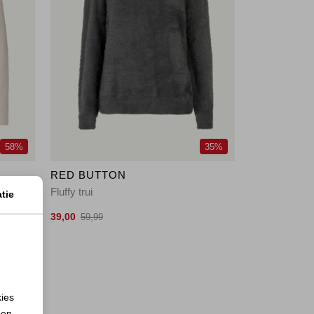
58%
35%
RED BUTTON
Fluffy trui
tie
39,00
59,99
kies
 en