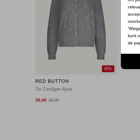
releva
accept
voork
'Weig
kunt o
de pa
40%
RED BUTTON
De Cardigan Ajour
39,00
65,00