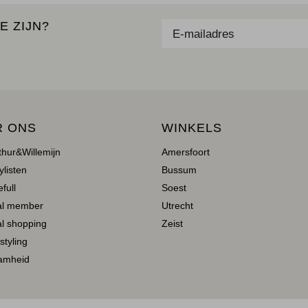
E ZIJN?
R ONS
WINKELS
thur&Willemijn
Amersfoort
ylisten
Bussum
full
Soest
al member
Utrecht
l shopping
Zeist
 styling
amheid