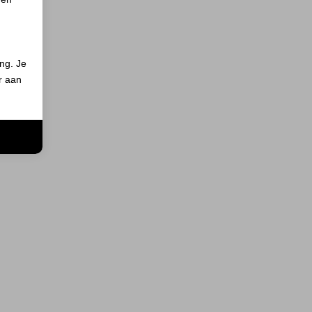
ing. Je
er aan
n