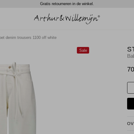
Gratis retourneren in de winkel.
et denim trousers 1100 off white
S
Sale
Ba
70
OV