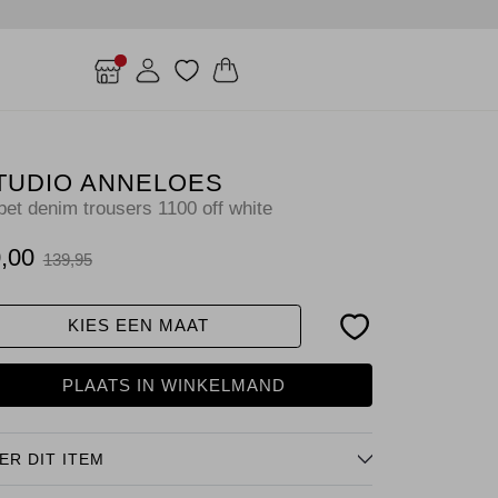
TUDIO ANNELOES
bet denim trousers 1100 off white
,00
139,95
KIES EEN MAAT
PLAATS IN WINKELMAND
ER DIT ITEM