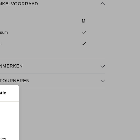
NKELVOORRAAD
M
ssum
st
NMERKEN
TOURNEREN
tie
kies