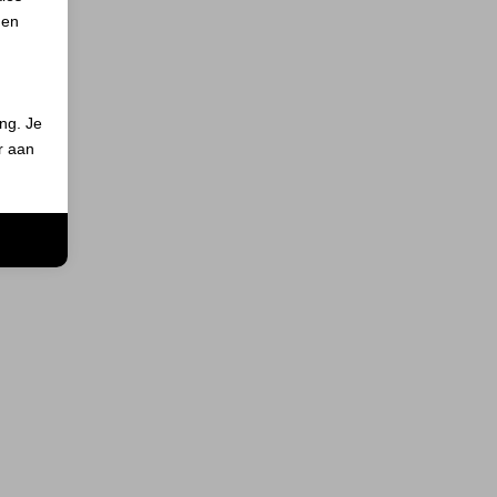
 en
ing. Je
er aan
n