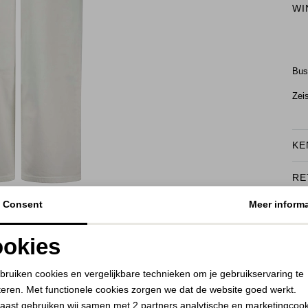
WI
Bu
Zei
KE
RE
BEKIJK HOE DIT JE STAAT
Consent
Meer informa
okies
Noodzakelijke cookies
Personalisatie cookies
bruiken cookies en vergelijkbare technieken om je gebruikservaring te
teren. Met functionele cookies zorgen we dat de website goed werkt.
Analytische cookies
Marketing cookies
aast gebruiken wij samen met
2 partners
analytische en marketingcoo