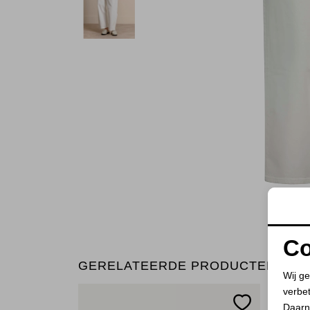
Co
GERELATEERDE PRODUCTEN
Wij ge
verbe
Daarn