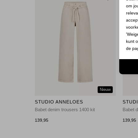
om jo
releva
accept
voork
'Weig
kunt o
de pa
Nieuw
STUDIO ANNELOES
STUD
Babet denim trousers 1400 kit
Babet d
139,95
139,95