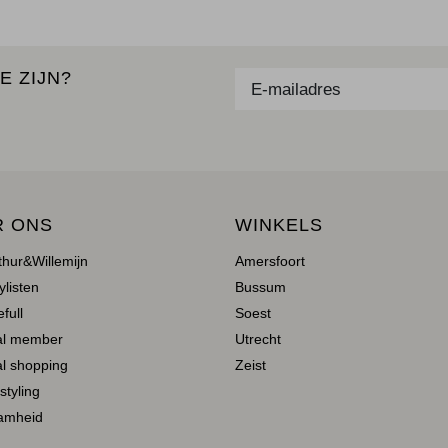
E ZIJN?
R ONS
WINKELS
thur&Willemijn
Amersfoort
ylisten
Bussum
full
Soest
al member
Utrecht
l shopping
Zeist
 styling
amheid