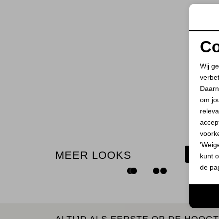
Co
Wij ge
verbe
Daarn
om jo
releva
accept
voork
'Weig
MEER LOOKS
BEKIJ
kunt o
de pa