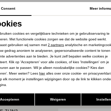
Consent
Meer informa
YAYA
VIA VAI
Jersey short with cargo pocket
Kris Sky 02-1219 Tolos
okies
99067
114,00
189,95
Noodzakelijke cookies
Personalisatie cookies
48,00
59,95
bruiken cookies en vergelijkbare technieken om je gebruikservaring te
teren. Met functionele cookies zorgen we dat de website goed werkt.
Analytische cookies
Marketing cookies
aast gebruiken wij samen met
2 partners
analytische en marketingcoo
PLAATS I
SELECTEER 
uw gedrag anoniem te analyseren, gepersonaliseerde content te tonen
WINKELMA
PLAATS IN
SELECTEER MAAT
nte advertenties aan te bieden. Je kunt zelf bepalen welke cookies je
WINKELMAND
eert. Klik op 'Accepteren' voor alle cookies, of kies 'Instellingen' om je
euren aan te passen. Wil je alleen noodzakelijke cookies? Kies dan
eren'. Meer weten? Lees
hier
alles over onze cookie- en privacyverklar
K
BEKIJK
p elk moment je instellingen wijzigingen door op de link te klikken ond
gina.
Opslaan
Terug
Accepteren
Weigeren
Instelle