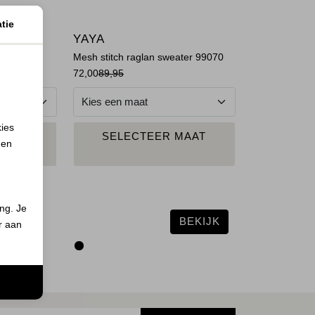
tie
YAYA
a Calce
Mesh stitch raglan sweater 99070
72,00
89,95
kies
N
PLAATS IN
MAAT
SELECTEER MAAT
 en
ND
WINKELMAND
ing. Je
BEKIJK
er aan
n