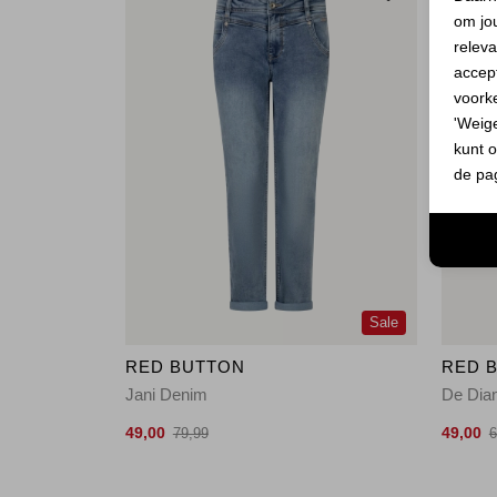
om jo
releva
accept
voork
'Weig
kunt o
de pa
Sale
RED BUTTON
RED 
Jani Denim
De Dia
49,00
49,00
79,99
6