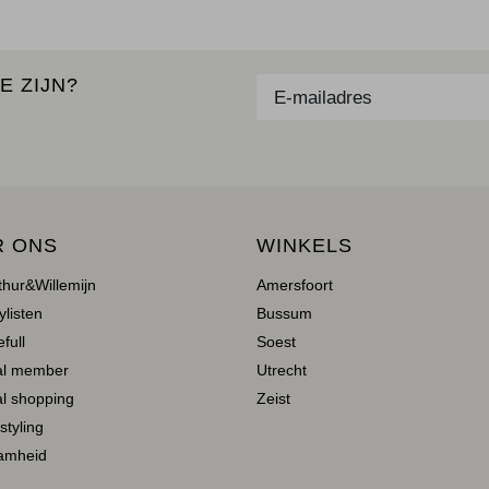
E ZIJN?
R ONS
WINKELS
thur&Willemijn
Amersfoort
ylisten
Bussum
full
Soest
al member
Utrecht
l shopping
Zeist
 styling
amheid