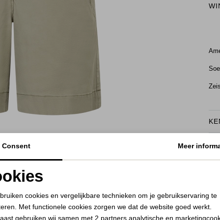
WI
Ame
Soe
Zei
KE
BEKIJK HOE DIT JE STAAT
RE
Consent
Meer informa
okies
Noodzakelijke cookies
Personalisatie cookies
bruiken cookies en vergelijkbare technieken om je gebruikservaring te
teren. Met functionele cookies zorgen we dat de website goed werkt.
Analytische cookies
Marketing cookies
aast gebruiken wij samen met
2 partners
analytische en marketingcoo