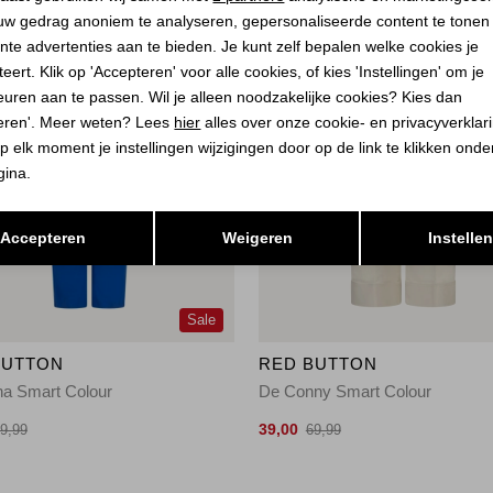
uw gedrag anoniem te analyseren, gepersonaliseerde content te tonen
nte advertenties aan te bieden. Je kunt zelf bepalen welke cookies je
eert. Klik op 'Accepteren' voor alle cookies, of kies 'Instellingen' om je
euren aan te passen. Wil je alleen noodzakelijke cookies? Kies dan
eren'. Meer weten? Lees
hier
alles over onze cookie- en privacyverklar
p elk moment je instellingen wijzigingen door op de link te klikken ond
gina.
Opslaan
Terug
Accepteren
Weigeren
Instelle
Sale
BUTTON
RED BUTTON
na Smart Colour
De Conny Smart Colour
39,00
9,99
69,99