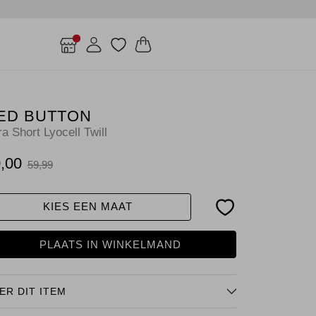
ED BUTTON
a Short Lyocell Twill
,00
59,99
KIES EEN MAAT
PLAATS IN WINKELMAND
ER DIT ITEM