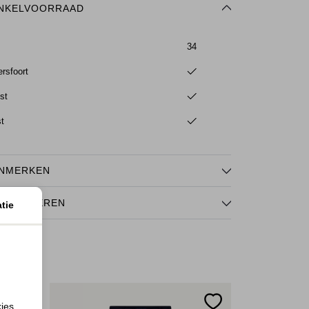
NKELVOORRAAD
34
rsfoort
st
st
NMERKEN
TOURNEREN
tie
kies