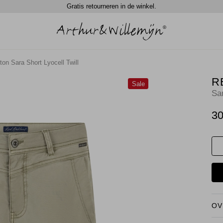
Gratis retourneren in de winkel.
on Sara Short Lyocell Twill
R
Sale
Sar
30
OV