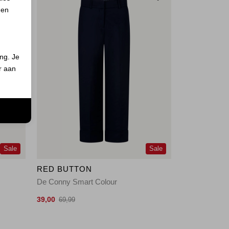
 en
ing. Je
er aan
n
Sale
Sale
RED BUTTON
De Conny Smart Colour
39,00
69,99