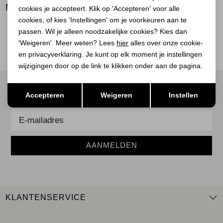
BEKIJK
MEER LOOKS
cookies je accepteert. Klik op 'Accepteren' voor alle
BEKIJK
BEKIJK
cookies, of kies 'Instellingen' om je voorkeuren aan te
passen. Wil je alleen noodzakelijke cookies? Kies dan
'Weigeren'. Meer weten? Lees
hier
alles over onze cookie-
en privacyverklaring. Je kunt op elk moment je instellingen
wijzigingen door op de link te klikken onder aan de pagina.
ALTIJD ALS EERSTE OP DE HOOGTE ZIJN?
Opslaan
Terug
Accepteren
Weigeren
Instellen
Schrijf je in voor onze nieuwsbrief.
AANMELDEN
KLANTENSERVICE