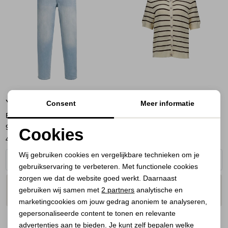
Jassen
Jeans
Jurken en rokken
Schoenen
YAYA
STUDIO ANNELOES
Consent
Meer informatie
Tops
Barrel jeans met wassing
Yara stripe cardigan 1787
99025
ecru/espresso
Cookies
Truien en vesten
40,00
99,95
60,00
119,95
Noodzakelijke cookies
Wij gebruiken cookies en vergelijkbare technieken om je
gebruikservaring te verbeteren. Met functionele cookies
Personalisatie cookies
zorgen we dat de website goed werkt. Daarnaast
PLAATS IN
PLAATS IN
SELECTEER MAAT
SELECTEER MAAT
Analytische cookies
gebruiken wij samen met
2 partners
analytische en
WINKELMAND
WINKELMAND
marketingcookies om jouw gedrag anoniem te analyseren,
Marketing cookies
gepersonaliseerde content te tonen en relevante
advertenties aan te bieden. Je kunt zelf bepalen welke