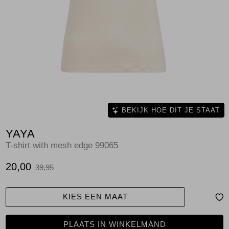
Jassen
Jeans
Jurken en rokken
Schoenen
Tops
BEKIJK HOE DIT JE STAAT
YAYA
Truien en vesten
T-shirt with mesh edge 99065
20,00
39,95
KIES EEN MAAT
PLAATS IN WINKELMAND