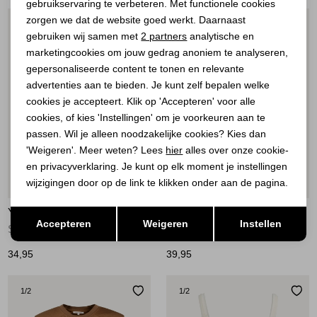
gebruikservaring te verbeteren. Met functionele cookies
Personalisatie cookies
zorgen we dat de website goed werkt. Daarnaast
1
/2
1
/2
Analytische cookies
gebruiken wij samen met
2 partners
analytische en
marketingcookies om jouw gedrag anoniem te analyseren,
Marketing cookies
gepersonaliseerde content te tonen en relevante
advertenties aan te bieden. Je kunt zelf bepalen welke
cookies je accepteert. Klik op 'Accepteren' voor alle
cookies, of kies 'Instellingen' om je voorkeuren aan te
passen. Wil je alleen noodzakelijke cookies? Kies dan
'Weigeren'. Meer weten? Lees
hier
alles over onze cookie-
en privacyverklaring. Je kunt op elk moment je instellingen
wijzigingen door op de link te klikken onder aan de pagina.
Nieuw
Nieuw
Opslaan
YAYA
YAYA
Terug
Accepteren
Weigeren
Instellen
Singlet met mesh rand 90814
Mouwloos topje met onafgewerkt 90840
34,95
39,95
1
/2
1
/2