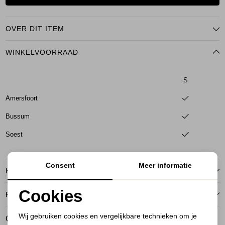
OVER DIT ITEM
WINKELVOORRAAD
S
Amersfoort
Bussum
Soest
Consent
Meer informatie
KENMERKEN
Cookies
RETOURNEREN
Noodzakelijke cookies
Wij gebruiken cookies en vergelijkbare technieken om je
GERELATEERDE PRODUCTEN