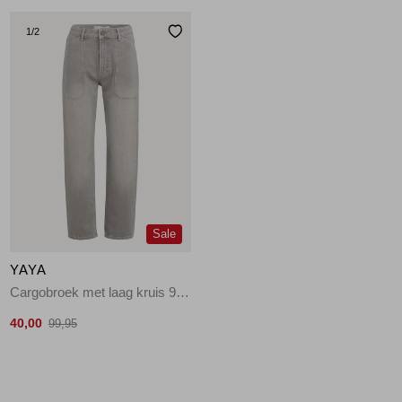
1
/2
Sale
YAYA
Cargobroek met laag kruis 99027
40,00
99,95