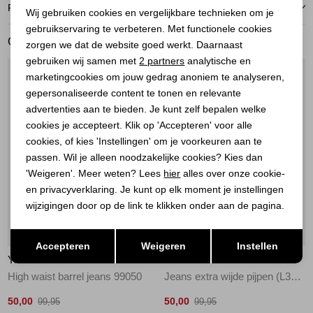
Noodzakelijke cookies
RETOURNEREN
Wij gebruiken cookies en vergelijkbare technieken om je
gebruikservaring te verbeteren. Met functionele cookies
Personalisatie cookies
GERELATEERDE PRODUCTEN
zorgen we dat de website goed werkt. Daarnaast
Analytische cookies
gebruiken wij samen met
2 partners
analytische en
1
/2
1
/2
marketingcookies om jouw gedrag anoniem te analyseren,
Marketing cookies
gepersonaliseerde content te tonen en relevante
advertenties aan te bieden. Je kunt zelf bepalen welke
cookies je accepteert. Klik op 'Accepteren' voor alle
cookies, of kies 'Instellingen' om je voorkeuren aan te
passen. Wil je alleen noodzakelijke cookies? Kies dan
'Weigeren'. Meer weten? Lees
hier
alles over onze cookie-
en privacyverklaring. Je kunt op elk moment je instellingen
wijzigingen door op de link te klikken onder aan de pagina.
Sale
Sale
Opslaan
Terug
Accepteren
Weigeren
Instellen
YAYA
YAYA
High waist barrel jeans 99050
Jeans extra wijde pijpen (L34) 99036
50,00
50,00
99,95
99,95