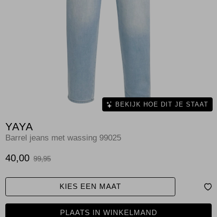
Jassen
Jeans
Jurken en rokken
Schoenen
Tops
BEKIJK HOE DIT JE STAAT
YAYA
Truien en vesten
Barrel jeans met wassing 99025
40,00
99,95
KIES EEN MAAT
PLAATS IN WINKELMAND