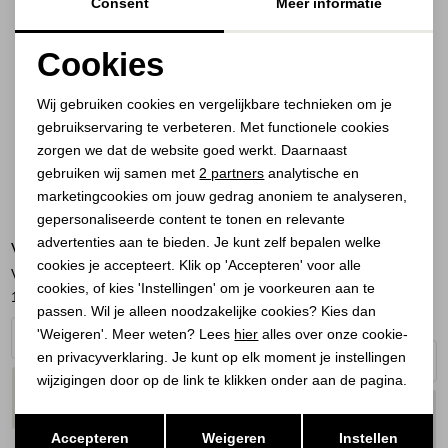
Consent
Meer informatie
Cookies
Noodzakelijke cookies
Wij gebruiken cookies en vergelijkbare technieken om je
gebruikservaring te verbeteren. Met functionele cookies
Personalisatie cookies
zorgen we dat de website goed werkt. Daarnaast
Analytische cookies
gebruiken wij samen met
2 partners
analytische en
marketingcookies om jouw gedrag anoniem te analyseren,
Marketing cookies
gepersonaliseerde content te tonen en relevante
advertenties aan te bieden. Je kunt zelf bepalen welke
VIA VAI
10 DAYS
cookies je accepteert. Klik op 'Accepteren' voor alle
Vic Kyro 06-004 Walker Neve
wide crinkle jacket 1335 steel
cookies, of kies 'Instellingen' om je voorkeuren aan te
110,00
219,95
blue
passen. Wil je alleen noodzakelijke cookies? Kies dan
189,90
'Weigeren'. Meer weten? Lees
hier
alles over onze cookie-
en privacyverklaring. Je kunt op elk moment je instellingen
wijzigingen door op de link te klikken onder aan de pagina.
PLAATS IN
SELECTEER MAAT
WINKELMAND
PLAATS IN
SELECTEER MAAT
Opslaan
Terug
WINKELMAND
Accepteren
Weigeren
Instellen