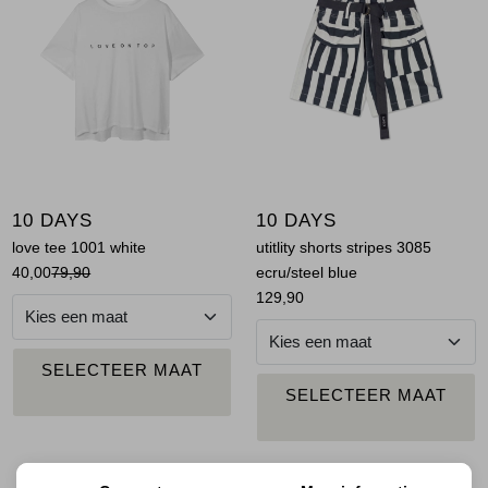
Jassen
Jeans
Jurken en rokken
Schoenen
10 DAYS
10 DAYS
Tops
love tee 1001 white
utitlity shorts stripes 3085
40,00
79,90
ecru/steel blue
Truien en vesten
129,90
PLAATS IN
SELECTEER MAAT
WINKELMAND
PLAATS IN
SELECTEER MAAT
WINKELMAND